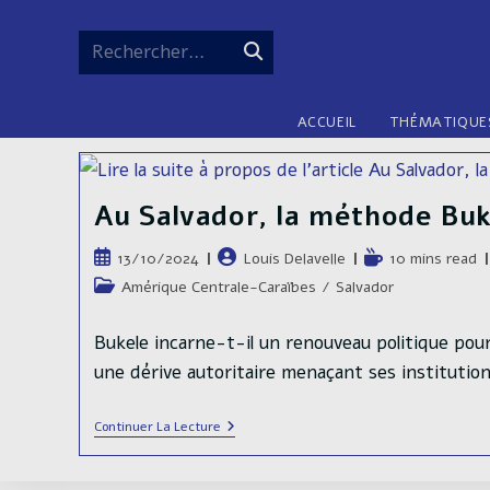
Skip
to
Rechercher…
Envoyer
content
la
ACCUEIL
THÉMATIQUE
recherche
Au Salvador, la méthode Buk
Publication
Auteur/autrice
Temps
13/10/2024
Louis Delavelle
10 mins read
publiée :
de
de
Post
Amérique Centrale-Caraïbes
/
Salvador
la
lecture :
category:
publication :
Bukele incarne-t-il un renouveau politique pour
une dérive autoritaire menaçant ses institutio
Au
Continuer La Lecture
Salvador,
La
Méthode