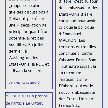
de
d’Italie, c’est au tour
Post
Depuis son
publication :
groupe armé alors
lecture :
category:
Analyses
/
Russie
/
Ukraine
de l’ambassadeur des
indépendance au
que des discussions à
États-Unis d’être
XIXe siècle, le
Doha ont porté sur
Guerre en Ukraine -
convoqué pour avoir
Mexique est marqué
une « déclaration de
Chapitre 2 :
critiqué la politique
par une profonde
principe » quant à un
Retournement de
d’Emmanuel
division territoriale
potentiel arrêt des
situation La présente
MACRON. Les
en matière de
hostilités. En juillet
série d’articles est
tensions entre alliés
développement
dernier, à
dédiée à une analyse
continuent, cette
économique. La
Washington, les
stratégique du
fois avec l’oncle Sam.
fracture entre le
États-Unis, la RDC et
conflit ukrainien, afin
Tout autre sujet : la
Nord et le Sud du
le Rwanda se sont…
de synthétiser aussi
lutte contre
pays est l’un des
clairement que
l’antisémitisme
principaux vecteurs
Augmentation
Continuer La Lecture
possible les grandes
D’abord, qui est le
des inégalités de
Du
dynamiques de la
Contingent
nouvel ambassadeur
richesse qui
Du
guerre telles que
M23,
des États-Unis en
affectent aujourd’hui
Vers
nous les percevons.
France S.E…
Une
encore la société