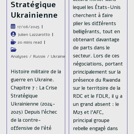
logique de
Stratégique
lequel les États-Unis
pragmatisme.…
Ukrainienne
cherchent à faire
plier les différents
Ahmed
Continuer La Lecture
Publication
17/06/2025
Al-
belligérants, tout en
publiée :
Chaara,
Auteur/autrice
Julien Lazzarotto
Un
obtenant davantage
de
Temps
20 mins read
Ancien
la
de parts dans le
Djihadhste
de
Post
À
publication :
lecture :
secteur. Lors de ces
category:
Analyses
/
Russie
/
Ukraine
L’Elysée.
Un
négociations, portant
Choix
Histoire militaire de la
Stratégique
principalement sur la
The war
Vers une
Pour
guerre en Ukraine.
présence du Rwanda
La
🇺🇦/🇷🇺 of
victoire
France
Chapitre 7 : La Crise
sur le territoire de la
2025 has
russe 🇷🇺
Stratégique
RDC et le FDLR, il y a
Ukrainienne (2024-
un grand absent : le
nothing to
sur l’Oskil en
2025) Depuis l’échec
M23 et l’AFC,
do anymore
2025 ?
de la contre-
principal groupe
with the war
offensive de l’été
rebelle engagé dans
Publication
04/05/2025