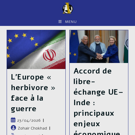
Skip
to
content
MENU
Accord de
Histoire
L’Europe «
libre-
militaire de
herbivore »
échange UE–
la guerre en
Histoire
face à la
Inde :
Ukraine –
militaire de
guerre
principaux
Chapitre 4 :
la guerre en
Publication
23/04/2026
enjeux
L’été des
Ukraine –
publiée :
Auteur/autrice
Zohair Chokhad
économique
illusions
de