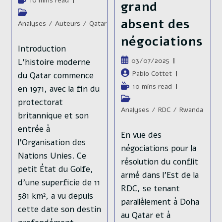
10 mins read
l’Elysée. Un
grand
la
de
Post
choix
publication :
lecture :
absent des
category:
Analyses
/
Auteurs
/
Qatar
stratégique
négociations
Introduction
pour la
Publication
03/07/2025
L’histoire moderne
France
publiée :
Auteur/autrice
Pablo Cottet
du Qatar commence
de
Temps
10 mins read
en 1971, avec la fin du
Publication
07/05/2025
la
de
Post
protectorat
publiée :
publication :
Auteur/autrice
Alexandre Hallard
lecture :
category:
Analyses
/
RDC
/
Rwanda
britannique et son
de
Temps
3 mins read
la
entrée à
de
Post
Analyses
/
Fil
En vue des
publication :
lecture :
category:
l’Organisation des
Twitter
/
Moyen-
négociations pour la
Orient
/
Syrie
Nations Unies. Ce
résolution du conflit
petit État du Golfe,
armé dans l’Est de la
Le président de
d’une superficie de 11
RDC, se tenant
transition syrien,
581 km², a vu depuis
parallèlement à Doha
Ahmed al-Chaara, est
cette date son destin
au Qatar et à
invité à l’Élysée ce