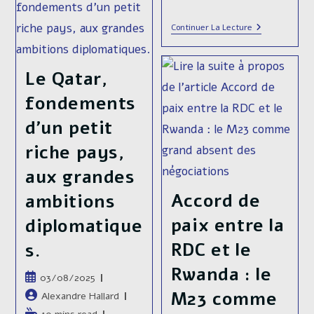
Intensification
Cependant, il y aurait
mexicaine. En effet,
Des
tellement de choses à
Combats
L’ambassadeu
Continuer La Lecture
tandis que le Nord
Malgré
Des
dire sur telle ou telle
Les
États-
affiche des
Discussions
Unis
bataille…
indicateurs…
À
Convoqué
Le Qatar,
Doha
Au
Quai
Histoire
fondements
Continuer La Lecture
Les
D’Orsay
Continuer La Lecture
Militaire
Inégalités
Pour
De
d’un petit
Territoriales
Avoir
La
De
Critiqué
Guerre
riche pays,
Richesse
La
En
Au
Politique
Ukraine
aux grandes
Mexique,
D’Emmanuel
–
Une
MACRON
Chapitre
Fracture
Accord de
ambitions
2
Historique
:
Ahmed al-
Entre
paix entre la
Retournemen
diplomatique
Nord
De
Et
Chaara, un
Situation
RDC et le
s.
Sud.
(mai-
ancien
Novembre
Rwanda : le
2022)
Publication
03/08/2025
djihadhste à
publiée :
M23 comme
Auteur/autrice
Alexandre Hallard
de
Temps