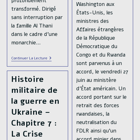
profondément
Washington aux
mercredi. Pourquoi la
transformé. Dirigé
États-Unis, les
France invite-t-elle
sans interruption par
ministres des
un ancien membre
la famille Al Thani
Affaires étrangères
d’Al-Qaida à Paris ?
dans le cadre d’une
de la République
Pourquoi est-ce une
monarchie…
Démocratique du
décision stratégique
Congo et du Rwanda
? D’abord, il faut
Le
Continuer La Lecture
sont parvenus à un
Qatar,
rappeler que les
Fondements
accord, le vendredi 27
relations
D’un
Histoire
Petit
juin au ministère
internationales
Riche
militaire de
Pays,
d’État américain. Un
doivent être
Aux
accord portant sur le
analysées
Grandes
la guerre en
Ambitions
retrait des forces
froidement. Elles
Diplomatiques.
Ukraine –
rwandaises, la
sont souvent guidées
Chapitre 7 :
neutralisation du
par des intérêts
FDLR ainsi qu’un
nationaux et une
La Crise
accord minier dans