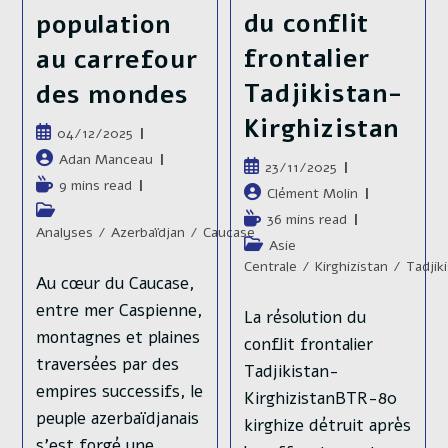
La
–
du conflit
Guerre
population
Chapitre
En
4
Ukraine
frontalier
au carrefour
:
–
Histoire
L’été
Chapitre
Tadjikistan-
des mondes
Des
5
militaire de
Illusions
:
Kirghizistan
(juin
(interlude)
Publication
04/12/2025
la guerre en
2023-
:
publiée :
Auteur/autrice
Septembre
Adan Manceau
Parlons
Publication
23/11/2025
2023)
De
Ukraine –
de
Temps
9 mins read
publiée :
Auteur/autrice
Logistique
Clément Molin
la
de
Industrielle
Post
Chapitre 3 :
de
Temps
36 mins read
publication :
lecture :
category:
Analyses
/
Azerbaïdjan
/
Caucase
la
de
Post
Asie
Réorganisati
publication :
lecture :
category:
Centrale
/
Kirghizistan
/
Tadjik
Au cœur du Caucase,
on
entre mer Caspienne,
La résolution du
(novembre
montagnes et plaines
conflit frontalier
2022-mai
traversées par des
Tadjikistan-
2023)
empires successifs, le
KirghizistanBTR-80
peuple azerbaïdjanais
kirghize détruit après
Publication
12/06/2025
s’est forgé une