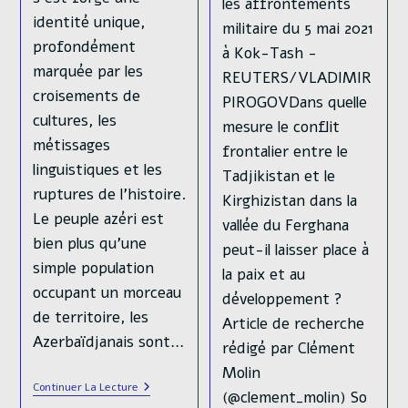
les affrontements
publiée :
Auteur/autrice
Julien Lazzarotto
identité unique,
militaire du 5 mai 2021
de
Temps
20 mins read
profondément
la
à Kok-Tash -
de
Post
publication :
marquée par les
lecture :
REUTERS/VLADIMIR
category:
Analyses
/
Russie
/
Ukraine
croisements de
PIROGOVDans quelle
cultures, les
Guerre en Ukraine -
mesure le conflit
métissages
Chapitre 3 :
frontalier entre le
linguistiques et les
Réorganisation
Tadjikistan et le
ruptures de l’histoire.
(novembre 2022-mai
Kirghizistan dans la
Le peuple azéri est
2023) La présente
vallée du Ferghana
bien plus qu’une
série d’articles est
peut-il laisser place à
simple population
dédiée à une analyse
la paix et au
occupant un morceau
stratégique du
développement ?
de territoire, les
conflit ukrainien, afin
Article de recherche
Azerbaïdjanais sont…
de synthétiser aussi
rédigé par Clément
clairement que
Molin
Le
Continuer La Lecture
possible les grandes
(@clement_molin) So
Peuple