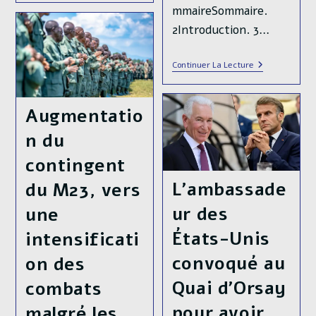
Azerbaïdjanais
dynamiques de la
mmaireSommaire.
:
guerre telles que
Un
2Introduction. 3…
Portrait
nous les percevons.
Complet
D’une
Cependant, il y aurait
La
Continuer La Lecture
Population
Résolution
tellement de choses à
Au
Du
Carrefour
Conflit
dire sur telle ou
Des
Frontalier
Augmentatio
Mondes
Tadjikistan-
telle…
Kirghizistan
n du
Histoire
Continuer La Lecture
contingent
Militaire
De
L’ambassade
du M23, vers
La
Guerre
ur des
une
En
Ukraine
États-Unis
intensificati
–
Chapitre
convoqué au
3
on des
:
Réorganisatio
Quai d’Orsay
combats
(novembre
Les
Histoire
2022-
pour avoir
malgré les
Mai