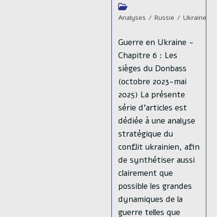
Histoire
Anymore
la
de
Post
With
publication :
lecture :
Sergueï
The
militaire de
category:
Analyses
/
Russie
/
Ukraine
War
Of
Jirnov, le
la guerre en
2022
Guerre en Ukraine -
seul espion
Ukraine.
Chapitre 6 : Les
du KGB à
sièges du Donbass
Chapitre I –
(octobre 2023-mai
avoir réussi
Invasion
2025) La présente
à infiltrer
(février-
série d’articles est
l’ENA
avril 2022)
dédiée à une analyse
stratégique du
Publication
02/05/2025
Publication
02/05/2025
conflit ukrainien, afin
publiée :
publiée :
Auteur/autrice
Jules Carneiro
Auteur/autrice
Julien Lazzarotto
de synthétiser aussi
de
de
Temps
3 mins read
Temps
20 mins read
la
clairement que
la
de
de
Post
Fil
Post
publication :
publication :
lecture :
possible les grandes
lecture :
category:
Twitter
/
France
/
Russie
category:
Analyses
/
Russie
/
Ukraine
dynamiques de la
🔹#Russie 🇷🇺🔹 Qui
guerre telles que
Guerre en Ukraine -