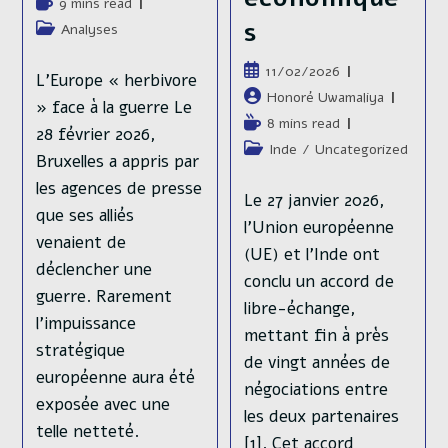
Temps
9 mins read
Chapitre 5 :
la
de
s
(juin 2023-
Post
Analyses
publication :
(interlude) :
lecture :
category:
septembre
Publication
11/02/2026
Parlons de
L’Europe « herbivore
publiée :
2023)
Auteur/autrice
Honoré Uwamaliya
» face à la guerre Le
logistique
de
Temps
8 mins read
28 février 2026,
la
Publication
12/06/2025
de
industrielle
Post
Inde
/
Uncategorized
publication :
Bruxelles a appris par
publiée :
lecture :
Auteur/autrice
Julien Lazzarotto
category:
les agences de presse
de
Publication
16/06/2025
Temps
29 mins read
Le 27 janvier 2026,
la
publiée :
de
que ses alliés
Auteur/autrice
Julien Lazzarotto
Post
l’Union européenne
publication :
lecture :
de
category:
Analyses
/
Russie
/
Ukraine
venaient de
Temps
16 mins read
(UE) et l’Inde ont
la
de
déclencher une
Post
publication :
conclu un accord de
lecture :
category:
Guerre en Ukraine -
Analyses
/
Russie
/
Ukraine
guerre. Rarement
libre-échange,
Chapitre 4 : L'été des
l’impuissance
mettant fin à près
Guerre en Ukraine -
illusions (juin 2023-
stratégique
de vingt années de
Chapitre 5 (interlude)
septembre 2023) La
européenne aura été
négociations entre
: Parlons de logistique
présente série
exposée avec une
les deux partenaires
industrielle La
d’articles est dédiée
telle netteté.
[1]. Cet accord