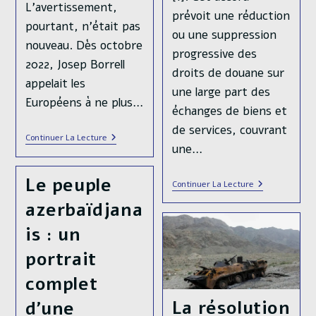
présente série
à une analyse
L’avertissement,
prévoit une réduction
d’articles est dédiée
stratégique du
pourtant, n’était pas
ou une suppression
à une analyse
conflit ukrainien, afin
nouveau. Dès octobre
progressive des
stratégique du
de synthétiser aussi
2022, Josep Borrell
droits de douane sur
conflit ukrainien, afin
clairement que
appelait les
une large part des
de synthétiser aussi
possible les grandes
Européens à ne plus…
échanges de biens et
clairement que
dynamiques de la
de services, couvrant
possible les grandes
guerre telles que
L’Europe
Continuer La Lecture
une…
«
dynamiques de la
nous les percevons.
Herbivore
guerre telles que
»
Cependant, il y aurait
Le peuple
Face
Accord
Continuer La Lecture
nous les percevons.
tellement de choses à
À
De
azerbaïdjana
La
Libre-
Cependant, il y aurait
dire sur telle…
Guerre
Échange
tellement de choses à
UE–
is : un
Inde
dire sur telle ou…
Histoire
Continuer La Lecture
:
portrait
Militaire
Principaux
De
Enjeux
complet
La
Histoire
Continuer La Lecture
Économiques
Guerre
Militaire
La résolution
d’une
En
De
Ukraine