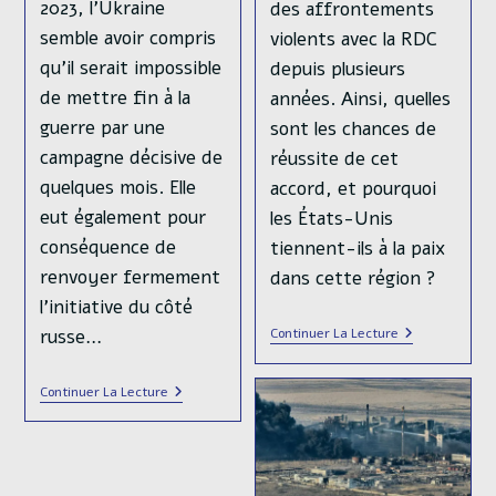
2023, l’Ukraine
publiée :
des affrontements
of 2022
Auteur/autrice
Clément Molin
de
semble avoir compris
violents avec la RDC
Temps
3 mins read
la
Publication
02/05/2025
de
qu’il serait impossible
depuis plusieurs
Post
Fil
publication :
publiée :
lecture :
Auteur/autrice
Clément Molin
category:
Twitter
/
Russie
/
Ukraine
de mettre fin à la
années. Ainsi, quelles
de
Temps
4 mins read
guerre par une
sont les chances de
la
de
Post
Fil
Dans l'est de
campagne décisive de
réussite de cet
publication :
lecture :
category:
Twitter
/
Russie
/
Ukraine
l'Ukraine 🇺🇦, après
quelques mois. Elle
accord, et pourquoi
2 ans et demi de
eut également pour
les États-Unis
The tactics used in
présence ukrainienne
conséquence de
tiennent-ils à la paix
2022 and 2023 are
à l'est de l'Oskil,
renvoyer fermement
dans cette région ?
now completely
l'armée russe tente
l’initiative du côté
obsolete on the
d'isoler le dispositif
Accord
russe…
Continuer La Lecture
Ukrainian front and
De
ukrainien. Analyse
Paix
new lessons have
Entre
d'un objectif
Histoire
Continuer La Lecture
been learnt. 2022
La
Militaire
stratégique pour
RDC
De
have been the year
Et
La
Moscou. Sur le front
Le
Guerre
of large mechanized
Rwanda
de Dvorichna, l'armée
En
:
assaults on big cities,