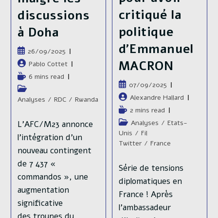
2023)
inégalités
militaire de
critiqué la
discussions
territoriales
la guerre en
politique
à Doha
de richesse
Ukraine –
d’Emmanuel
Publication
26/09/2025
au Mexique,
Chapitre 2 :
publiée :
MACRON
Auteur/autrice
Pablo Cottet
de
une fracture
Retourneme
Temps
6 mins read
la
Publication
07/09/2025
de
Post
historique
nt de
publication :
publiée :
lecture :
Auteur/autrice
Alexandre Hallard
category:
Analyses
/
RDC
/
Rwanda
de
Temps
entre Nord
situation
2 mins read
la
de
Post
Analyses
/
Etats-
L’AFC/M23 annonce
et Sud.
(mai-
publication :
lecture :
category:
Unis
/
Fil
l’intégration d’un
Twitter
/
France
novembre
Publication
20/05/2025
nouveau contingent
publiée :
2022)
Auteur/autrice
Adan Manceau
de 7 437 «
Série de tensions
de
Temps
8 mins read
commandos », une
diplomatiques en
la
Publication
11/05/2025
de
Post
Amérique du
augmentation
publication :
publiée :
France ! Après
lecture :
Auteur/autrice
Julien Lazzarotto
category:
Nord
/
Analyses
/
Mexique
significative
de
l’ambassadeur
Temps
17 mins read
des troupes du
la