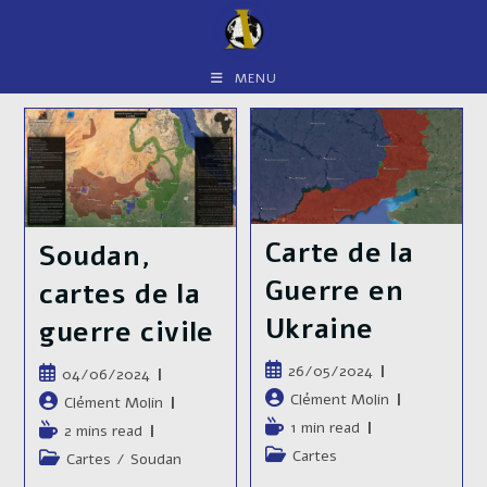
Skip
to
content
MENU
Carte de la
Soudan,
Guerre en
cartes de la
Ukraine​
guerre civile
Publication
26/05/2024
Publication
04/06/2024
publiée :
publiée :
Auteur/autrice
Clément Molin
Auteur/autrice
Clément Molin
de
de
Temps
1 min read
Temps
2 mins read
la
la
de
de
Post
Cartes
Post
Cartes
/
Soudan
publication :
publication :
lecture :
lecture :
category:
category: