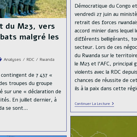
Démocratique du Congo et 
vendredi 27 juin au minist
retrait des forces rwandai
 du M23, vers
accord minier dans lequel l
bats malgré les
différents belligérants, t
secteur. Lors de ces négoc
du Rwanda sur le territoire
st
Analyses
/
RDC
/
Rwanda
le M23 et l’AFC, principal
tegory:
violents avec la RDC depuis
 contingent de 7 437 «
chances de réussite de ce
des troupes du groupe
ils à la paix dans cette rég
é sur une « déclaration de
tés. En juillet dernier, à
Accord
Continuer La Lecture
nda se sont…
De
Paix
Entre
La
RDC
Et