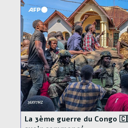
Du
M23,
Vers
Une
Intensification
Des
Combats
Malgré
Les
Discussions
À
Doha
La 3ème guerre du Congo 🇨