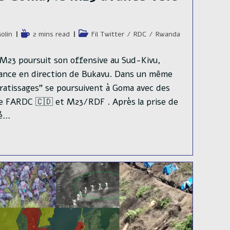
e
Temps
Post
olin
2 mins read
Fil Twitter
/
RDC
/
Rwanda
de
category:
lecture :
 M23 poursuit son offensive au Sud-Kivu,
 avance en direction de Bukavu. Dans un même
"ratissages" se poursuivent à Goma avec des
e FARDC 🇨🇩 et M23/RDF . Après la prise de
sé…