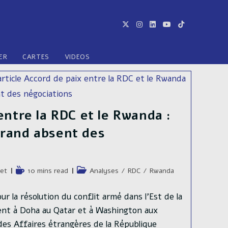
ER
CARTES
VIDEOS
entre la RDC et le Rwanda :
rand absent des
e
Temps
Post
tet
10 mins read
Analyses
/
RDC
/
Rwanda
de
category:
lecture :
r la résolution du conflit armé dans l’Est de la
ent à Doha au Qatar et à Washington aux
des Affaires étrangères de la République