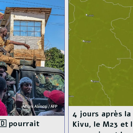
Le
Rwanda
:
Le
M23
Comme
Grand
Absent
Des
Négociations
4 jours après l
 pourrait
Kivu, le M23 et