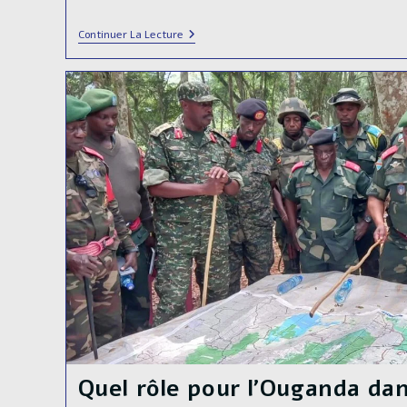
RDC-
Continuer La Lecture
Rwanda
:
Entrée
Du
M23
Dans
Bukavu
Au
Sud-
Kivu
Quel rôle pour l’Ouganda dan