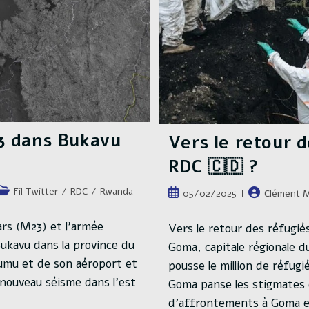
L’armée
Rwandaise
Poursuivent
Leur
Progression
3 dans Bukavu
Vers le retour d
RDC 🇨🇩 ?
Post
Fil Twitter
/
RDC
/
Rwanda
Publication
Auteur/autric
05/02/2025
Clément M
category:
publiée :
de
la
rs (M23) et l'armée
Vers le retour des réfugiés
publication :
kavu dans la province du
Goma, capitale régionale 
umu et de son aéroport et
pousse le million de réfugi
nouveau séisme dans l'est
Goma panse les stigmates 
d'affrontements à Goma e