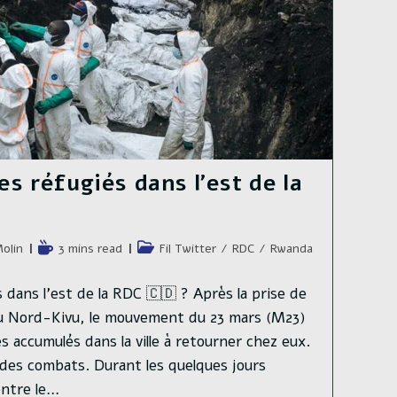
es réfugiés dans l’est de la
e
Temps
Post
olin
3 mins read
Fil Twitter
/
RDC
/
Rwanda
de
category:
lecture :
 dans l'est de la RDC 🇨🇩 ? Après la prise de
du Nord-Kivu, le mouvement du 23 mars (M23)
és accumulés dans la ville à retourner chez eux.
des combats. Durant les quelques jours
ntre le…