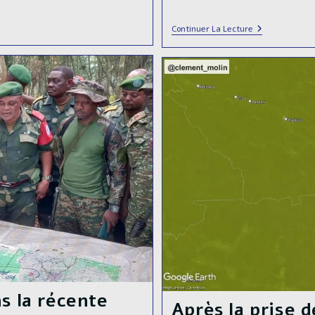
Vers
Continuer La Lecture
Le
Retour
Des
Réfugiés
Dans
L’est
De
La
RDC
🇨🇩
?
s la récente
Après la prise 