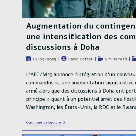
Augmentation du contingent
une intensification des com
discussions à Doha
Publication
Auteur/autrice
Temps
Po
26/09/2025
Pablo Cottet
6 mins read
publiée :
de
de
ca
la
lecture :
L’AFC/M23 annonce l’intégration d’un nouveau
publication :
commandos », une augmentation significative 
armé alors que des discussions à Doha ont port
principe » quant à un potentiel arrêt des hostili
Washington, les États-Unis, la RDC et le Rwa
Augmentation
Continuer La Lecture
Du
Contingent