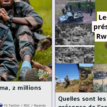
ma, 2 millions
Quelles sont les
ost
Fil Twitter
/
RDC
/
Rwanda