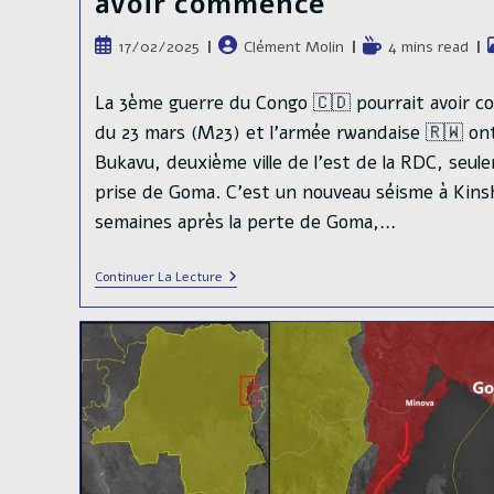
avoir commencé
Publication
Auteur/autrice
Temps
P
17/02/2025
Clément Molin
4 mins read
publiée :
de
de
c
la
lecture :
La 3ème guerre du Congo 🇨🇩 pourrait avoir
publication :
du 23 mars (M23) et l'armée rwandaise 🇷🇼 ont
Bukavu, deuxième ville de l'est de la RDC, seul
prise de Goma. C'est un nouveau séisme à Kinsh
semaines après la perte de Goma,…
La
Continuer La Lecture
3ème
Guerre
Du
Congo
🇨🇩
Pourrait
Avoir
Commencé