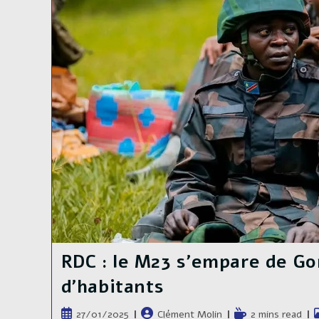
L’est
De
La
RDC
?
RDC : le M23 s’empare de Go
d’habitants
Publication
Auteur/autrice
Temps
P
27/01/2025
Clément Molin
2 mins read