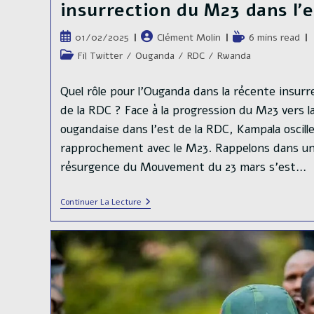
insurrection du M23 dans l’e
Publication
Auteur/autrice
Temps
01/02/2025
Clément Molin
6 mins read
publiée :
de
de
Post
Fil Twitter
/
Ouganda
/
RDC
/
Rwanda
la
lecture :
category:
publication :
Quel rôle pour l'Ouganda dans la récente insurr
de la RDC ? Face à la progression du M23 vers l
ougandaise dans l'est de la RDC, Kampala oscill
rapprochement avec le M23. Rappelons dans un
résurgence du Mouvement du 23 mars s'est…
Quel
Continuer La Lecture
Rôle
Pour
L’Ouganda
Dans
La
Récente
Insurrection
Du
M23
Dans