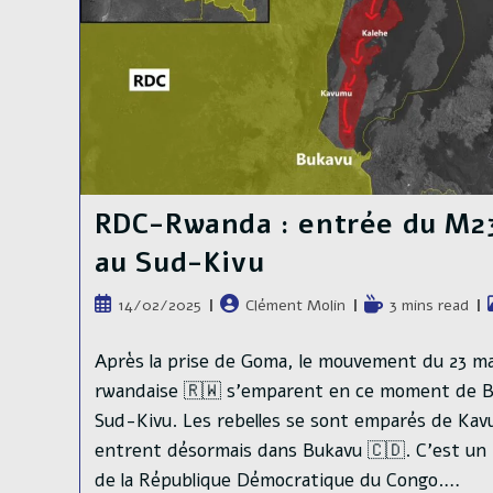
RDC-Rwanda : entrée du M2
au Sud-Kivu
Publication
Auteur/autrice
Temps
14/02/2025
Clément Molin
3 mins read
publiée :
de
de
la
lecture :
Après la prise de Goma, le mouvement du 23 ma
publication :
rwandaise 🇷🇼 s'emparent en ce moment de Bu
Sud-Kivu. Les rebelles se sont emparés de Kav
entrent désormais dans Bukavu 🇨🇩. C'est un 
de la République Démocratique du Congo.…