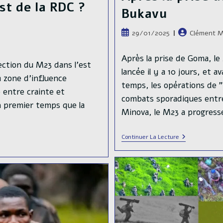
st de la RDC ?
Bukavu
Publication
Auteur/autric
29/01/2025
Clément M
publiée :
de
la
Après la prise de Goma, le
ection du M23 dans l'est
publication :
lancée il y a 10 jours, et
a zone d'influence
temps, les opérations de 
e entre crainte et
combats sporadiques entr
 premier temps que la
Minova, le M23 a progres
Après
Continuer La Lecture
La
Prise
De
Goma,
Le
M23
Avance
Vers
Bukavu