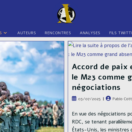
S
AUTEURS
RENCONTRES
ANALYSES
FILS TWITT
Accord de paix 
le M23 comme g
négociations
Publication
Auteur/autric
03/07/2025
Pablo Cot
publiée :
de
la
En vue des négociations pou
publication :
RDC, se tenant parallèlem
États-Unis, les ministres 