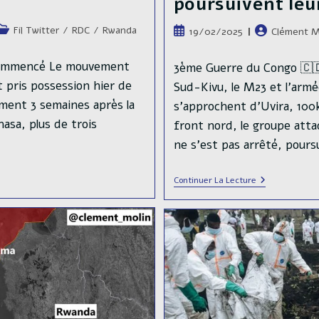
poursuivent leu
ost
Fil Twitter
/
RDC
/
Rwanda
Publication
Auteur/autric
19/02/2025
Clément M
ategory:
publiée :
de
la
 commencé Le mouvement
3ème Guerre du Congo 🇨🇩
publication :
 pris possession hier de
Sud-Kivu, le M23 et l'armé
ement 3 semaines après la
s'approchent d'Uvira, 100
asa, plus de trois
front nord, le groupe atta
ne s'est pas arrêté, pours
4
Continuer La Lecture
Jours
Après
La
Prise
De
Bukavu
Au
Sud-
Kivu,
Le
M23
Et