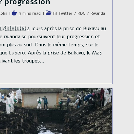
r progression
e
Temps
Post
olin
3 mins read
Fil Twitter
/
RDC
/
Rwanda
de
category:
lecture :
/🇷🇼🇺🇬 4 jours après la prise de Bukavu au
e rwandaise poursuivent leur progression et
km plus au sud. Dans le même temps, sur le
que Lubero. Après la prise de Bukavu, le M23
uivant les troupes…