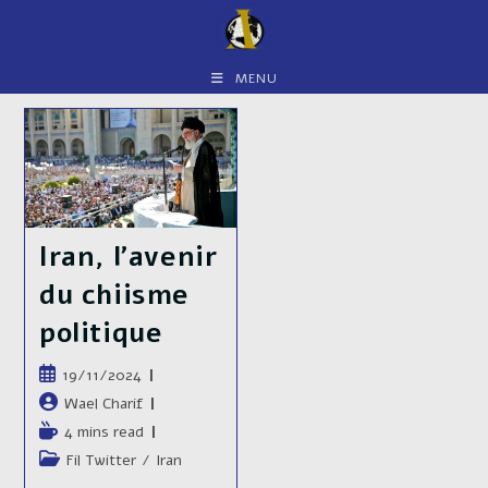
Skip
to
content
MENU
Iran, l’avenir
du chiisme
politique
Publication
19/11/2024
publiée :
Auteur/autrice
Wael Charif
de
Temps
4 mins read
la
de
Post
Fil Twitter
/
Iran
publication :
lecture :
category: