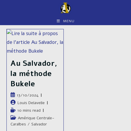
Skip
to
content
MENU
Au Salvador,
la méthode
Bukele
Publication
13/10/2024
publiée :
Auteur/autrice
Louis Delavelle
de
Temps
10 mins read
la
de
Post
Amérique Centrale-
publication :
lecture :
category:
Caraïbes
/
Salvador