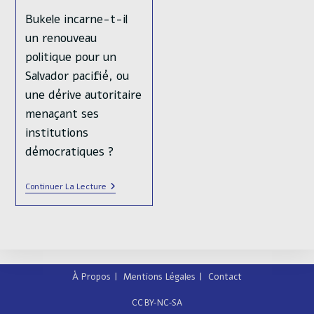
Bukele incarne-t-il
un renouveau
politique pour un
Salvador pacifié, ou
une dérive autoritaire
menaçant ses
institutions
démocratiques ?
Au
Continuer La Lecture
Salvador,
La
Méthode
Bukele
À Propos
Mentions Légales
Contact
CC BY-NC-SA