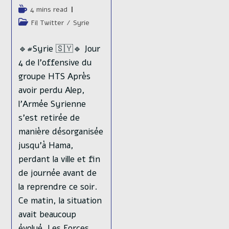
de
Temps
4 mins read
la
de
Post
Fil Twitter
/
Syrie
publication :
lecture :
category:
🔹#Syrie 🇸🇾🔹 Jour
4 de l'offensive du
groupe HTS Après
avoir perdu Alep,
l'Armée Syrienne
s'est retirée de
manière désorganisée
jusqu'à Hama,
perdant la ville et fin
de journée avant de
la reprendre ce soir.
Ce matin, la situation
avait beaucoup
évolué. Les Forces