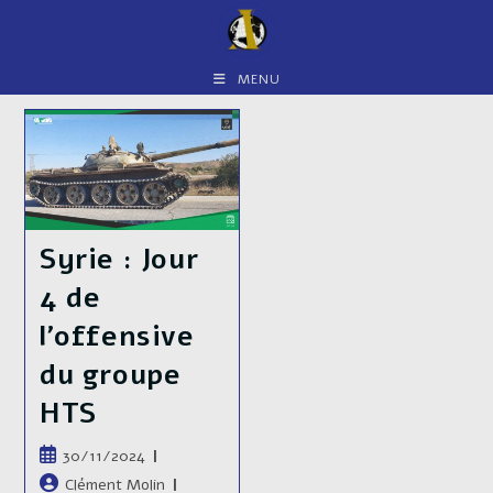
Skip
to
content
MENU
Syrie : Jour
4 de
l’offensive
du groupe
HTS
Publication
30/11/2024
publiée :
Auteur/autrice
Clément Molin