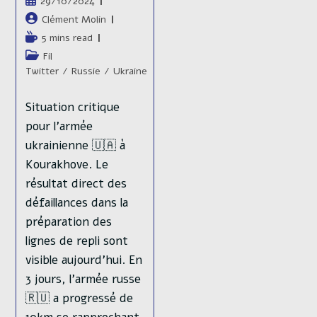
Publication
29/10/2024
publiée :
Auteur/autrice
Clément Molin
de
Temps
5 mins read
la
de
Post
Fil
publication :
lecture :
category:
Twitter
/
Russie
/
Ukraine
Situation critique
pour l'armée
ukrainienne 🇺🇦 à
Kourakhove. Le
résultat direct des
défaillances dans la
préparation des
lignes de repli sont
visible aujourd'hui. En
3 jours, l'armée russe
🇷🇺 a progressé de