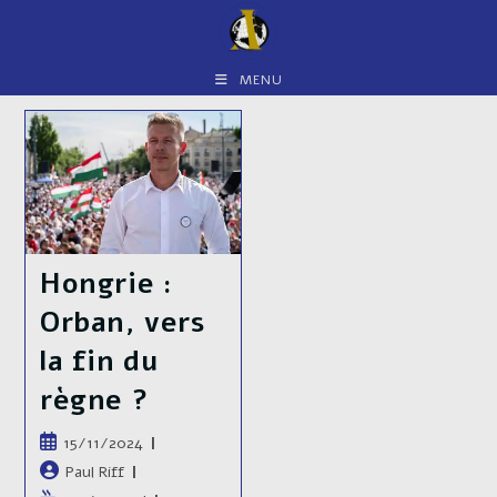
Skip
to
content
MENU
Hongrie :
Orban, vers
la fin du
règne ?
Publication
15/11/2024
publiée :
Auteur/autrice
Paul Riff
de