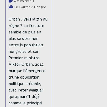
Temps
4 mins read
la
de
Post
Fil Twitter
/
Hongrie
publication :
lecture :
category:
Orban : vers la fin du
règne ? La fracture
semble de plus en
plus se dessiner
entre la population
hongroise et son
Premier ministre
Viktor Orban. 2024
marque l’émergence
d’une opposition
politique crédible,
avec Peter Magyar
qui apparaît déjà
comme le principal