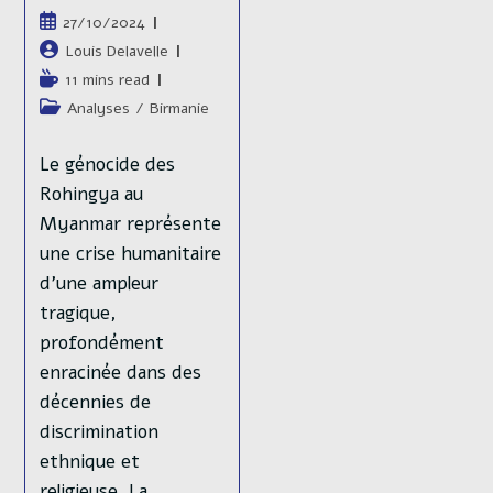
Publication
27/10/2024
publiée :
Auteur/autrice
Louis Delavelle
de
Temps
11 mins read
la
de
Post
Analyses
/
Birmanie
publication :
lecture :
category:
Le génocide des
Rohingya au
Myanmar représente
une crise humanitaire
d'une ampleur
tragique,
profondément
enracinée dans des
décennies de
discrimination
ethnique et
religieuse. La