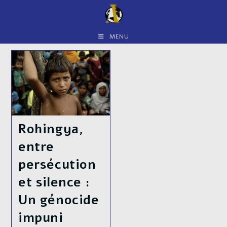
Skip
to
content
MENU
Rohingya,
entre
persécution
et silence :
Un génocide
impuni