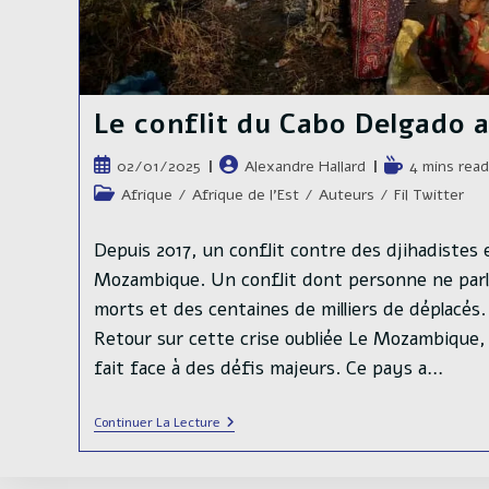
Le conflit du Cabo Delgado
Publication
Auteur/autrice
Temps
02/01/2025
Alexandre Hallard
4 mins read
publiée :
de
de
Post
Afrique
/
Afrique de l'Est
/
Auteurs
/
Fil Twitter
la
lecture :
category:
publication :
Depuis 2017, un conflit contre des djihadistes 
Mozambique. Un conflit dont personne ne parle
morts et des centaines de milliers de déplacés.
Retour sur cette crise oubliée Le Mozambique, 
fait face à des défis majeurs. Ce pays a…
Le
Continuer La Lecture
Conflit
Du
Cabo