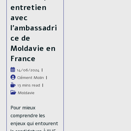
entretien
avec
l’ambassadri
ce de
Moldavie en
France
Publication
14/06/2024
publiée :
Auteur/autrice
Clément Molin
de
Temps
13 mins read
la
de
Post
Moldavie
publication :
lecture :
category:
Pour mieux
comprendre les
enjeux qui entourent