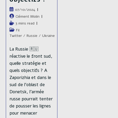
Publication
07/10/2024
publiée :
Auteur/autrice
Clément Molin
de
Temps
3 mins read
la
de
Post
Fil
publication :
lecture :
category:
Twitter
/
Russie
/
Ukraine
La Russie 🇷🇺
réactive le front sud,
quelle stratégie et
quels objectifs ? A
Zaporizhia et dans le
sud de l'oblast de
Donetsk, l'armée
russe pourrait tenter
de pousser les lignes
pour menacer