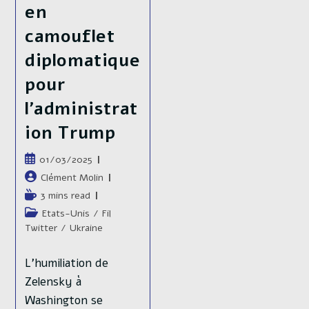
en
camouflet
diplomatique
pour
l’administrat
ion Trump
Publication
01/03/2025
publiée :
Auteur/autrice
Clément Molin
de
Temps
3 mins read
la
de
Post
Etats-Unis
/
Fil
publication :
lecture :
category:
Twitter
/
Ukraine
L'humiliation de
Zelensky à
Washington se