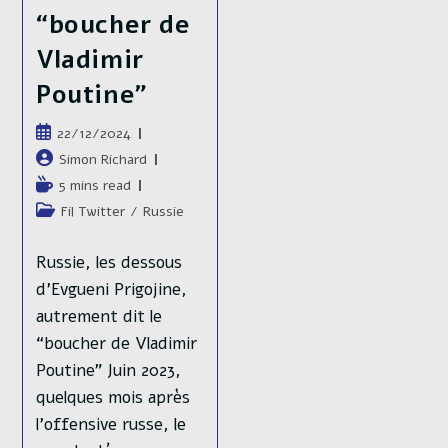
“boucher de
Vladimir
Poutine”
Publication
22/12/2024
publiée :
Auteur/autrice
Simon Richard
de
Temps
5 mins read
la
de
Post
Fil Twitter
/
Russie
publication :
lecture :
category:
Russie, les dessous
d’Evgueni Prigojine,
autrement dit le
“boucher de Vladimir
Poutine” Juin 2023,
quelques mois après
l’offensive russe, le