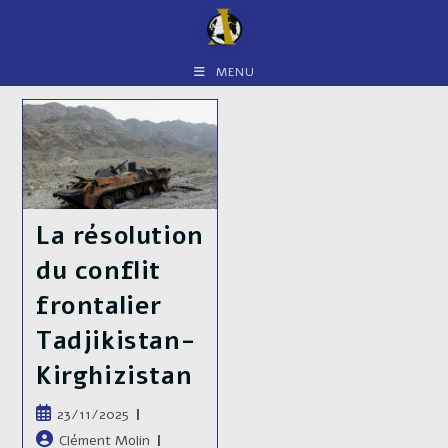
Skip
to
content
MENU
La résolution
du conflit
frontalier
Tadjikistan-
Kirghizistan
Publication
23/11/2025
publiée :
Auteur/autrice
Clément Molin