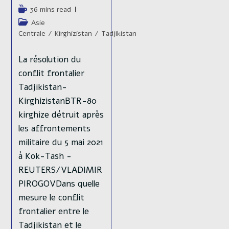
de
Temps
36 mins read
la
de
Post
Asie
publication :
lecture :
category:
Centrale
/
Kirghizistan
/
Tadjikistan
La résolution du
conflit frontalier
Tadjikistan-
KirghizistanBTR-80
kirghize détruit après
les affrontements
militaire du 5 mai 2021
à Kok-Tash -
REUTERS/VLADIMIR
PIROGOVDans quelle
mesure le conflit
frontalier entre le
Tadjikistan et le