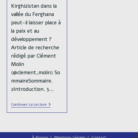
Kirghizistan dans la
vallée du Ferghana
peut-il laisser place à
la paix et au
développement ?
Article de recherche
rédigé par Clément
Molin
(@clement_molin) So
mmaireSommaire.
2Introduction. 3…
La
Continuer La Lecture
Résolution
Du
Conflit
Frontalier
Tadjikistan-
Kirghizistan
À Propos
Mentions Légales
Contact