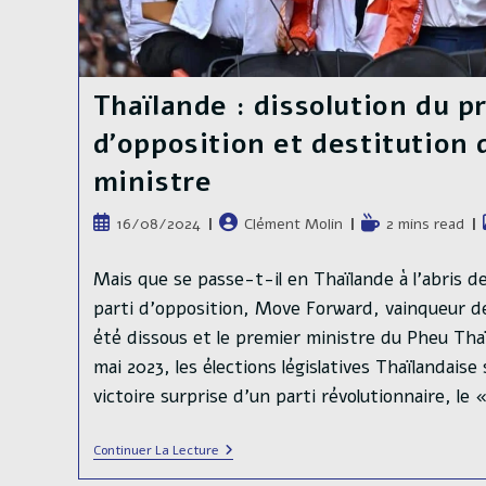
Thaïlande : dissolution du pr
d’opposition et destitution
ministre
Publication
Auteur/autrice
Temps
16/08/2024
Clément Molin
2 mins read
publiée :
de
de
la
lecture :
Mais que se passe-t-il en Thaïlande à l'abris de
publication :
parti d'opposition, Move Forward, vainqueur des
été dissous et le premier ministre du Pheu Tha
mai 2023, les élections législatives Thaïlandaise 
victoire surprise d'un parti révolutionnaire, l
Thaïlande
Continuer La Lecture
:
Dissolution