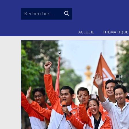
Skip
to
Rechercher…
Envoyer
content
la
ACCUEIL
THÉMATIQUE
recherche