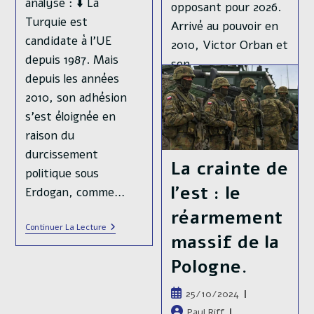
analyse : ⬇️ La
opposant pour 2026.
Turquie est
Arrivé au pouvoir en
candidate à l’UE
2010, Victor Orban et
depuis 1987. Mais
son…
depuis les années
2010, son adhésion
Hongrie
Continuer La Lecture
:
s’est éloignée en
Orban,
Vers
raison du
La
durcissement
Fin
La crainte de
Du
politique sous
Règne
l’est : le
?
Erdogan, comme…
réarmement
Revirement
Continuer La Lecture
massif de la
Polonais,
La
Turquie
Pologne.
Enfin
Dans
Publication
L’UE
25/10/2024
?
publiée :
Auteur/autrice
Paul Riff