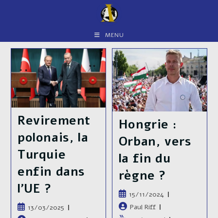
Skip
to
content
MENU
Revirement
Hongrie :
polonais, la
Orban, vers
Turquie
la fin du
enfin dans
règne ?
l’UE ?
Publication
15/11/2024
publiée :
Auteur/autrice
Publication
Paul Riff
13/03/2025
de
publiée :