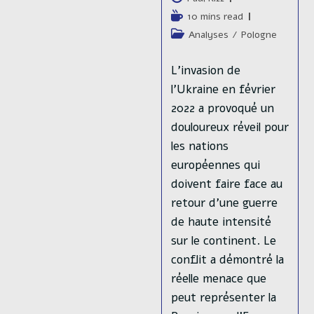
de
Temps
10 mins read
la
de
Post
Analyses
/
Pologne
publication :
lecture :
category:
L’invasion de
l'Ukraine en février
2022 a provoqué un
douloureux réveil pour
les nations
européennes qui
doivent faire face au
retour d’une guerre
de haute intensité
sur le continent. Le
conflit a démontré la
réelle menace que
peut représenter la