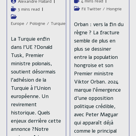
Temps
Auteur/autrice
4 mins read
Alexandre Hallard
la
de
de
Post
Temps
Fil Twitter
/
Hongrie
3 mins read
publication :
lecture :
la
category:
de
Post
publication :
lecture :
category:
Europe
/
Pologne
/
Turquie
Orban : vers la fin du
règne ? La fracture
La Turquie enfin
semble de plus en
dans l’UE ?Donald
plus se dessiner
Tusk, Premier
entre la population
ministre polonais,
hongroise et son
soutient désormais
Premier ministre
l’adhésion de la
Viktor Orban. 2024
Turquie à l’Union
marque l’émergence
européenne. Un
d’une opposition
revirement
politique crédible,
historique. Quels
avec Peter Magyar
enjeux derrière cette
qui apparaît déjà
annonce ?Notre
comme le principal