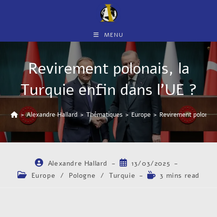
MENU
Revirement polonais, la
Turquie enfin dans l’UE ?
>
Alexandre Hallard
>
Thématiques
>
Europe
>
Revirement polonais,
Alexandre Hallard
13/03/2025
Europe
/
Pologne
/
Turquie
3 mins read