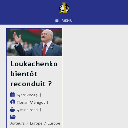
Skip
to
content
MENU
Loukachenko
bientôt
reconduit ?
Publication
14/01/2025
publiée :
Auteur/autrice
Florian Ménigot
de
Temps
4 mins read
la
de
Post
publication :
lecture :
category:
Auteurs
/
Europe
/
Europe