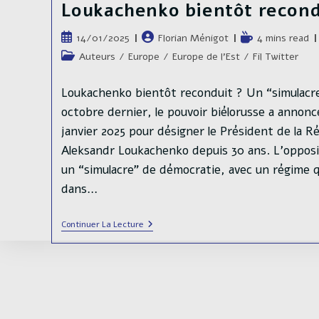
Loukachenko bientôt recond
Publication
Auteur/autrice
Temps
14/01/2025
Florian Ménigot
4 mins read
publiée :
de
de
Post
Auteurs
/
Europe
/
Europe de l'Est
/
Fil Twitter
la
lecture :
category:
publication :
Loukachenko bientôt reconduit ? Un “simulacr
octobre dernier, le pouvoir biélorusse a annoncé
janvier 2025 pour désigner le Président de la R
Aleksandr Loukachenko depuis 30 ans. L’opposi
un “simulacre” de démocratie, avec un régime 
dans…
Loukachenko
Continuer La Lecture
Bientôt
Reconduit
?