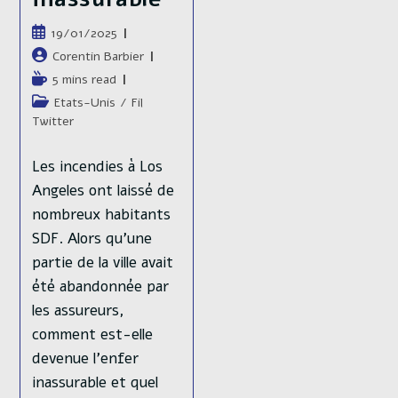
Publication
19/01/2025
publiée :
Auteur/autrice
Corentin Barbier
de
Temps
5 mins read
la
de
Post
Etats-Unis
/
Fil
publication :
lecture :
category:
Twitter
Les incendies à Los
Angeles ont laissé de
nombreux habitants
SDF. Alors qu'une
partie de la ville avait
été abandonnée par
les assureurs,
comment est-elle
devenue l'enfer
inassurable et quel