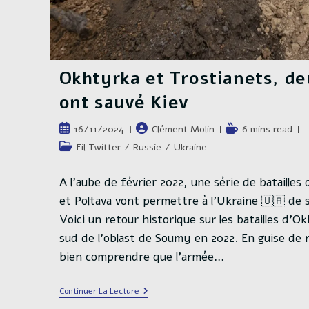
Okhtyrka et Trostianets, deu
ont sauvé Kiev
Publication
Auteur/autrice
Temps
16/11/2024
Clément Molin
6 mins read
publiée :
de
de
Post
Fil Twitter
/
Russie
/
Ukraine
la
lecture :
category:
publication :
A l'aube de février 2022, une série de batailles
et Poltava vont permettre à l'Ukraine 🇺🇦 de s
Voici un retour historique sur les batailles d'O
sud de l'oblast de Soumy en 2022. En guise de ra
bien comprendre que l'armée…
Okhtyrka
Continuer La Lecture
Et