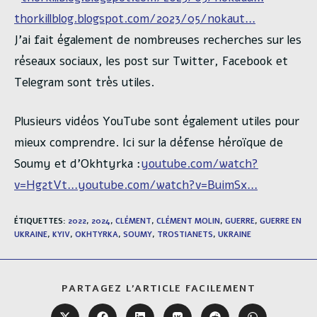
thorkillblog.blogspot.com/2023/05/nokaut…
J’ai fait également de nombreuses recherches sur les
réseaux sociaux, les post sur Twitter, Facebook et
Telegram sont très utiles.
Plusieurs vidéos YouTube sont également utiles pour
mieux comprendre. Ici sur la défense héroïque de
Soumy et d’Okhtyrka :
youtube.com/watch?
v=Hg2tVt…
youtube.com/watch?v=BuimSx…
ÉTIQUETTES
:
2022
,
2024
,
CLÉMENT
,
CLÉMENT MOLIN
,
GUERRE
,
GUERRE EN
UKRAINE
,
KYIV
,
OKHTYRKA
,
SOUMY
,
TROSTIANETS
,
UKRAINE
PARTAGER
PARTAGEZ L'ARTICLE FACILEMENT
CE