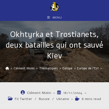
Skip
to
content
MENU
Okhtyrka et Trostianets,
deux batailles qui ont sauvé
Kiev
>
Clément Molin
>
Thématiques
>
Europe
>
Europe de l'Est
>
Ukr
Auteur/autrice
Publication
Clément Molin
16/11/2024
de
publiée :
Post
Temps
Fil Twitter
/
Russie
/
Ukraine
6 mins read
la
category:
de
publication :
lecture :