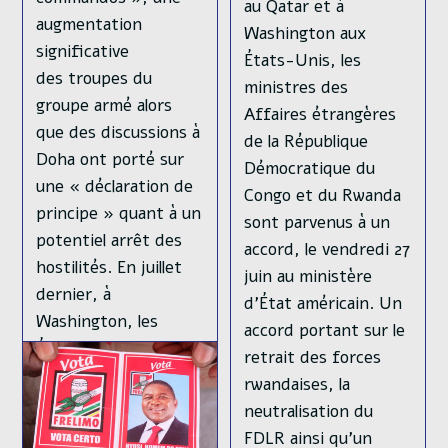
au Qatar et à
augmentation
Washington aux
significative
États-Unis, les
des troupes du
ministres des
groupe armé alors
Affaires étrangères
que des discussions à
de la République
Doha ont porté sur
Démocratique du
une « déclaration de
Congo et du Rwanda
principe » quant à un
sont parvenus à un
potentiel arrêt des
accord, le vendredi 27
hostilités. En juillet
juin au ministère
dernier, à
d’État américain. Un
Washington, les
accord portant sur le
États-Unis, la RDC et
retrait des forces
le Rwanda se sont…
rwandaises, la
neutralisation du
Augmentation
Continuer La Lecture
FDLR ainsi qu’un
Du