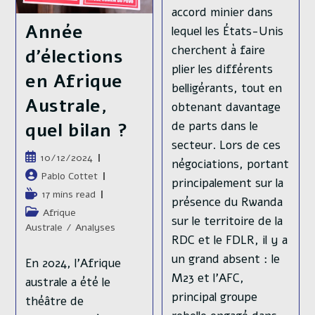
Contingent
accord minier dans
Du
Année
M23,
lequel les États-Unis
Vers
cherchent à faire
Une
d’élections
Intensification
plier les différents
Des
en Afrique
Combats
belligérants, tout en
Malgré
Australe,
obtenant davantage
Les
Discussions
de parts dans le
quel bilan ?
À
Doha
secteur. Lors de ces
Publication
10/12/2024
négociations, portant
publiée :
Auteur/autrice
Pablo Cottet
principalement sur la
de
Temps
17 mins read
présence du Rwanda
la
de
Post
Afrique
publication :
sur le territoire de la
lecture :
category:
Australe
/
Analyses
RDC et le FDLR, il y a
un grand absent : le
En 2024, l’Afrique
M23 et l’AFC,
australe a été le
principal groupe
théâtre de