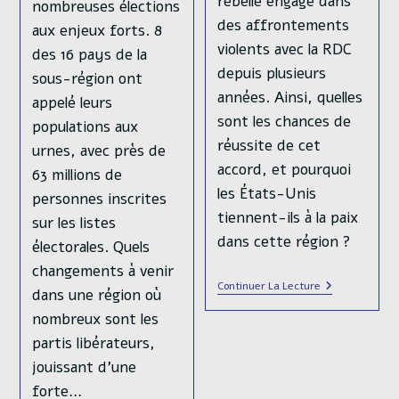
rebelle engagé dans
nombreuses élections
des affrontements
aux enjeux forts. 8
violents avec la RDC
des 16 pays de la
depuis plusieurs
sous-région ont
années. Ainsi, quelles
appelé leurs
sont les chances de
populations aux
réussite de cet
urnes, avec près de
accord, et pourquoi
63 millions de
les États-Unis
personnes inscrites
tiennent-ils à la paix
sur les listes
dans cette région ?
électorales. Quels
changements à venir
Accord
Continuer La Lecture
dans une région où
De
Paix
nombreux sont les
Entre
partis libérateurs,
La
RDC
jouissant d’une
Et
Le
forte…