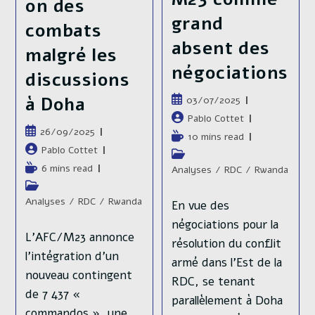
on des
grand
combats
absent des
malgré les
négociations
discussions
à Doha
Publication
03/07/2025
publiée :
Auteur/autrice
Pablo Cottet
Publication
26/09/2025
de
Temps
10 mins read
publiée :
la
Auteur/autrice
Pablo Cottet
de
Post
publication :
de
lecture :
Temps
6 mins read
category:
Analyses
/
RDC
/
Rwanda
la
de
Post
publication :
lecture :
category:
Analyses
/
RDC
/
Rwanda
En vue des
négociations pour la
L’AFC/M23 annonce
résolution du conflit
l’intégration d’un
armé dans l’Est de la
nouveau contingent
RDC, se tenant
de 7 437 «
parallèlement à Doha
commandos », une