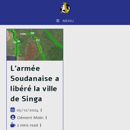
Skip
to
content
MENU
L’armée
Soudanaise a
libéré la ville
de Singa
Publication
05/12/2024
publiée :
Auteur/autrice
Clément Molin
de
Temps
2 mins read
la