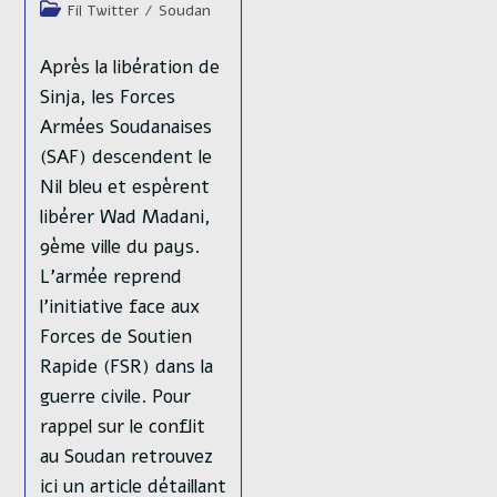
de
Post
Fil Twitter
/
Soudan
publication :
lecture :
category:
Après la libération de
Sinja, les Forces
Armées Soudanaises
(SAF) descendent le
Nil bleu et espèrent
libérer Wad Madani,
9ème ville du pays.
L'armée reprend
l'initiative face aux
Forces de Soutien
Rapide (FSR) dans la
guerre civile. Pour
rappel sur le conflit
au Soudan retrouvez
ici un article détaillant