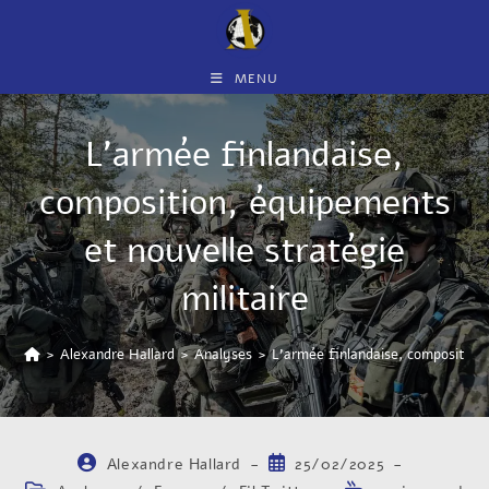
MENU
L’armée finlandaise,
composition, équipements
et nouvelle stratégie
militaire
>
Alexandre Hallard
>
Analyses
>
L’armée finlandaise, composition, 
Alexandre Hallard
25/02/2025