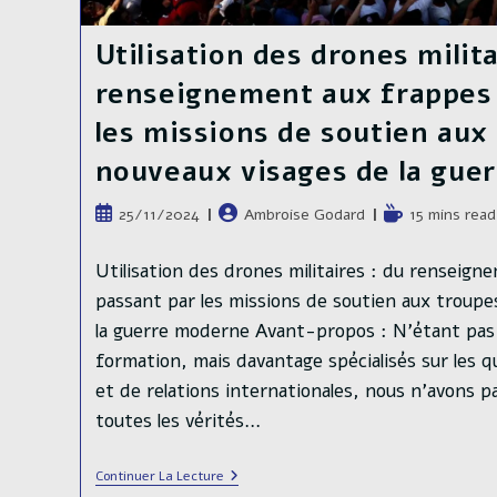
Utilisation des drones milita
renseignement aux frappes 
les missions de soutien aux 
nouveaux visages de la gue
Publication
Auteur/autrice
Temps
25/11/2024
Ambroise Godard
15 mins read
publiée :
de
de
la
lecture :
Utilisation des drones militaires : du renseig
publication :
passant par les missions de soutien aux troupe
la guerre moderne Avant-propos : N’étant pas
formation, mais davantage spécialisés sur les q
et de relations internationales, nous n’avons p
toutes les vérités…
Utilisation
Continuer La Lecture
Des