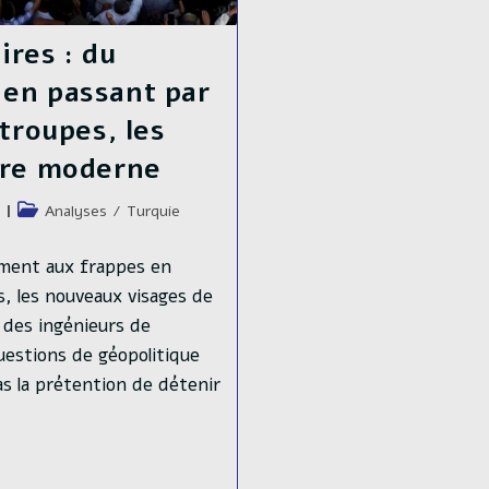
ires : du
en passant par
troupes, les
rre moderne
Post
Analyses
/
Turquie
category:
nement aux frappes en
s, les nouveaux visages de
 des ingénieurs de
uestions de géopolitique
as la prétention de détenir