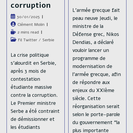
category:
corruption
L'armée grecque fait
Publication
30/01/2025
peau neuve Jeudi, le
publiée :
Auteur/autrice
Clément Molin
ministre de la
de
Temps
2 mins read
Défense grec, Nikos
la
de
Post
Fil Twitter
/
Serbie
Dendias, a déclaré
publication :
lecture :
category:
vouloir lancer un
La crise politique
programme de
s'alourdit en Serbie,
modernisation de
après 3 mois de
l’armée grecque, afin
contestation
de répondre aux
étudiante massive
enjeux du XXIème
contre la corruption.
siècle. Cette
Le Premier ministre
réorganisation serait
Serbe a été contraint
selon le porte-parole
de démissionner et
du gouvernement “la
les étudiants
plus importante