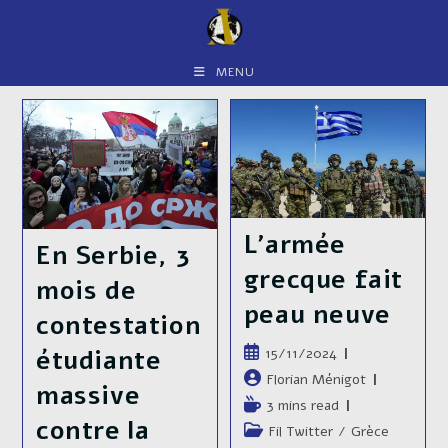
Skip
to
content
MENU
L’armée
En Serbie, 3
grecque fait
mois de
peau neuve
contestation
Publication
15/11/2024
étudiante
publiée :
Auteur/autrice
Florian Ménigot
massive
de
Temps
3 mins read
la
contre la
de
Post
Fil Twitter
/
Grèce
publication :
lecture :