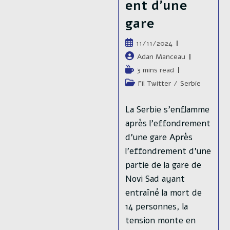
ent d’une
gare
Publication
11/11/2024
publiée :
Auteur/autrice
Adan Manceau
de
Temps
3 mins read
la
de
Post
Fil Twitter
/
Serbie
publication :
lecture :
category:
La Serbie s’enflamme
après l'effondrement
d'une gare Après
l’effondrement d’une
partie de la gare de
Novi Sad ayant
entraîné la mort de
14 personnes, la
tension monte en