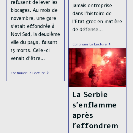
refusent de lever les
jamais entreprise
blocages. Au mois de
dans l’histoire de
novembre, une gare
l’Etat grec en matière
s'était effondrée à
de défense…
Novi Sad, la deuxième
ville du pays, faisant
L’armée
Continuer La Lecture
Grecque
15 morts. Celle-ci
Fait
venait d'être…
Peau
Neuve
En
Continuer La Lecture
Serbie,
3
Mois
De
La Serbie
Contestation
Étudiante
s’enflamme
Massive
Contre
après
La
Corruption
l’effondrem