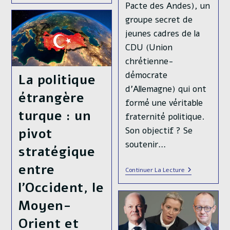
Pacte des Andes), un
:
L’architecte
groupe secret de
De
L’Europe
jeunes cadres de la
Moderne
CDU (Union
chrétienne-
démocrate
La politique
d'Allemagne) qui ont
étrangère
formé une véritable
turque : un
fraternité politique.
Son objectif ? Se
pivot
soutenir…
stratégique
entre
L’Andenpakt
Continuer La Lecture
:
l’Occident, le
Le
Mythique
Moyen-
Pacte
Secret
Qui
Orient et
A