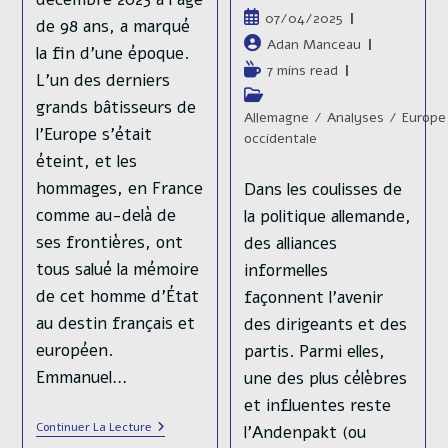
Publication
07/04/2025
de 98 ans, a marqué
publiée :
Auteur/autrice
Adan Manceau
la fin d’une époque.
de
Temps
7 mins read
L’un des derniers
la
de
Post
grands bâtisseurs de
publication :
lecture :
category:
Allemagne
/
Analyses
/
Europe
l’Europe s’était
occidentale
éteint, et les
hommages, en France
Dans les coulisses de
comme au-delà de
la politique allemande,
ses frontières, ont
des alliances
tous salué la mémoire
informelles
de cet homme d’État
façonnent l’avenir
au destin français et
des dirigeants et des
européen.
partis. Parmi elles,
Emmanuel…
une des plus célèbres
et influentes reste
Jacques
Continuer La Lecture
l’Andenpakt (ou
Delors