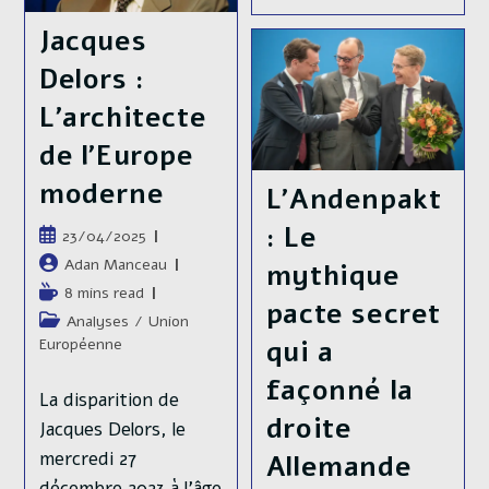
Carrefour
Inégalités
Des
Territoriales
Jacques
Mondes
De
Richesse
Au
Delors :
Mexique,
Une
L’architecte
Fracture
Historique
de l’Europe
Entre
Nord
moderne
L’Andenpakt
Et
Sud.
: Le
Publication
23/04/2025
publiée :
Auteur/autrice
Adan Manceau
mythique
de
Temps
8 mins read
pacte secret
la
de
Post
Analyses
/
Union
publication :
lecture :
category:
qui a
Européenne
façonné la
La disparition de
droite
Jacques Delors, le
mercredi 27
Allemande
décembre 2023 à l’âge