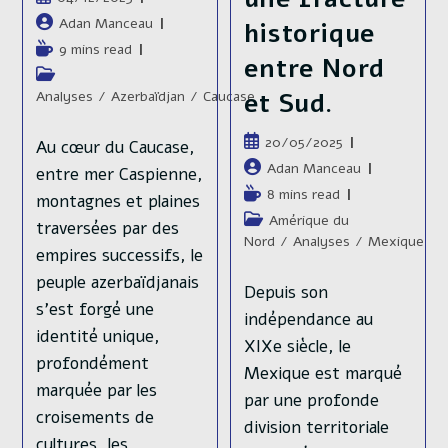
publiée :
Auteur/autrice
Adan Manceau
historique
de
Temps
9 mins read
entre Nord
la
de
Post
publication :
lecture :
category:
Analyses
/
Azerbaïdjan
/
Caucase
et Sud.
Publication
20/05/2025
Au cœur du Caucase,
publiée :
Auteur/autrice
Adan Manceau
entre mer Caspienne,
de
Temps
8 mins read
montagnes et plaines
la
de
Post
Amérique du
traversées par des
publication :
lecture :
category:
Nord
/
Analyses
/
Mexique
empires successifs, le
peuple azerbaïdjanais
Depuis son
s’est forgé une
indépendance au
identité unique,
XIXe siècle, le
profondément
Mexique est marqué
marquée par les
par une profonde
croisements de
division territoriale
cultures, les