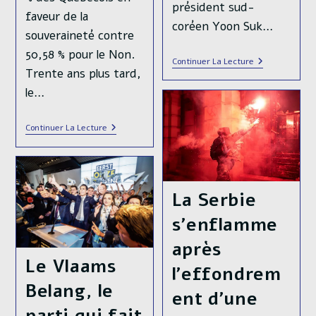
président sud-
faveur de la
coréen Yoon Suk…
souveraineté contre
50,58 % pour le Non.
Corée
Continuer La Lecture
Du
Trente ans plus tard,
Sud,
le…
Une
Nuit
Dans
30
Le
Continuer La Lecture
Ans
Chaos
Après
Le
Référendum
De
La Serbie
1995,
Que
Reste
s’enflamme
T-
Il
après
Du
Le Vlaams
Souverainisme
l’effondrem
Québécois
?
Belang, le
ent d’une