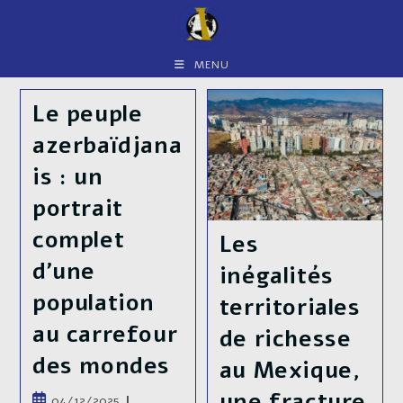
Skip
to
content
MENU
Le peuple
azerbaïdjana
is : un
portrait
complet
Les
d’une
inégalités
population
territoriales
au carrefour
de richesse
des mondes
au Mexique,
une fracture
Publication
04/12/2025