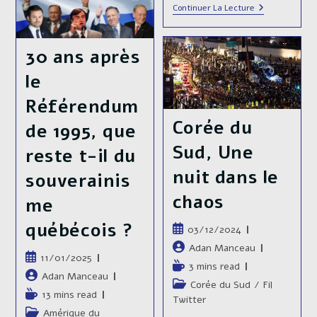
Pivot
Allemagne
Continuer La Lecture
Stratégique
:
Entre
L’heure
L’Occident,
Du
Le
30 ans après
Choix
Moyen-
🗳️
Orient
le
Et
L’Afrique.
Référendum
Corée du
de 1995, que
Sud, Une
reste t-il du
nuit dans le
souverainis
chaos
me
québécois ?
Publication
03/12/2024
publiée :
Auteur/autrice
Adan Manceau
Publication
11/01/2025
de
Temps
3 mins read
publiée :
Auteur/autrice
Adan Manceau
la
de
Post
Corée du Sud
/
Fil
de
publication :
Temps
13 mins read
lecture :
category:
Twitter
la
de
Post
Amérique du