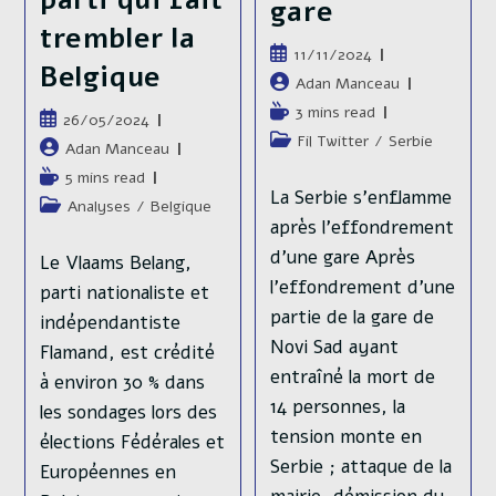
parti qui fait
gare
trembler la
Publication
11/11/2024
Belgique
publiée :
Auteur/autrice
Adan Manceau
de
Temps
3 mins read
Publication
26/05/2024
la
de
Post
Fil Twitter
/
Serbie
publiée :
Auteur/autrice
Adan Manceau
publication :
lecture :
category:
de
Temps
5 mins read
la
La Serbie s’enflamme
de
Post
Analyses
/
Belgique
publication :
lecture :
après l'effondrement
category:
d'une gare Après
Le Vlaams Belang,
l’effondrement d’une
parti nationaliste et
partie de la gare de
indépendantiste
Novi Sad ayant
Flamand, est crédité
entraîné la mort de
à environ 30 % dans
14 personnes, la
les sondages lors des
tension monte en
élections Fédérales et
Serbie ; attaque de la
Européennes en