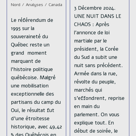
publication :
lecture :
category:
Nord
/
Analyses
/
Canada
3 Décembre 2024.
UNE NUIT DANS LE
Le référendum de
CHAOS : Après
1995 sur la
l’annonce de loi
souveraineté du
martiale par le
Québec reste un
président, la Corée
grand moment
du Sud a subit une
marquant de
nuit sans précédent.
l'histoire politique
Armée dans la rue,
québécoise. Malgré
révolte du peuple,
une mobilisation
marchés qui
exceptionnelle des
s’effondrent, reprise
partisans du camp du
en main du
Oui, le résultat fut
parlement. On vous
d'une étroitesse
explique tout. En
historique, avec 49,42
début de soirée, le
% des Québécois en