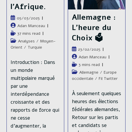
Façonné
l’Afrique.
La
Droite
Allemagne :
Allemande
Publication
05/03/2025
publiée :
Auteur/autrice
L’heure du
Adan Manceau
de
Temps
37 mins read
Choix 🗳️
la
de
Post
Analyses
/
Moyen-
publication :
lecture :
category:
Orient
/
Turquie
Publication
23/02/2025
publiée :
Auteur/autrice
Adan Manceau
Introduction : Dans
de
Temps
3 mins read
la
un monde
de
Post
Allemagne
/
Europe
publication :
lecture :
multipolaire marqué
category:
occidentale
/
Fil Twitter
par une
À seulement quelques
interdépendance
heures des élections
croissante et des
fédérales allemandes,
rapports de force qui
Retour sur les partis
ne cesse
et candidats se
d’augmenter, la