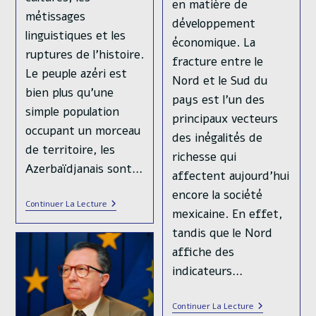
en matière de
métissages
développement
linguistiques et les
économique. La
ruptures de l’histoire.
fracture entre le
Le peuple azéri est
Nord et le Sud du
bien plus qu’une
pays est l’un des
simple population
principaux vecteurs
occupant un morceau
des inégalités de
de territoire, les
richesse qui
Azerbaïdjanais sont…
affectent aujourd’hui
encore la société
Le
Continuer La Lecture
mexicaine. En effet,
Peuple
Azerbaïdjanais
tandis que le Nord
:
Un
affiche des
Portrait
indicateurs…
Complet
D’une
Population
Au
Les
Continuer La Lecture