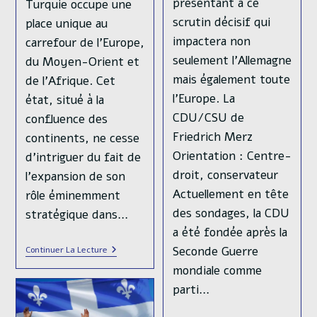
présentant à ce
Turquie occupe une
scrutin décisif qui
place unique au
impactera non
carrefour de l’Europe,
seulement l’Allemagne
du Moyen-Orient et
mais également toute
de l’Afrique. Cet
l’Europe. La
état, situé à la
CDU/CSU de
confluence des
Friedrich Merz
continents, ne cesse
Orientation : Centre-
d’intriguer du fait de
droit, conservateur
l’expansion de son
Actuellement en tête
rôle éminemment
des sondages, la CDU
stratégique dans…
a été fondée après la
La
Seconde Guerre
Continuer La Lecture
Politique
mondiale comme
Étrangère
Turque
parti…
:
Un