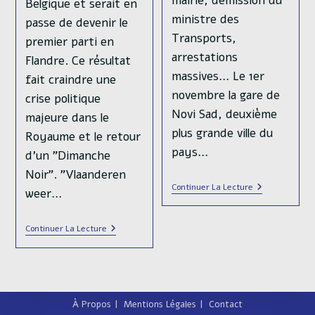
mairie, démission du
Belgique et serait en
ministre des
passe de devenir le
Transports,
premier parti en
arrestations
Flandre. Ce résultat
massives… Le 1er
fait craindre une
novembre la gare de
crise politique
Novi Sad, deuxième
majeure dans le
plus grande ville du
Royaume et le retour
pays…
d'un "Dimanche
Noir". "Vlaanderen
La
Continuer La Lecture
weer…
Serbie
S’enflamme
Après
Le
Continuer La Lecture
L’effondreme
Vlaams
D’une
Belang,
Gare
Le
Parti
Qui
Fait
À Propos
Mentions Légales
Contact
Trembler