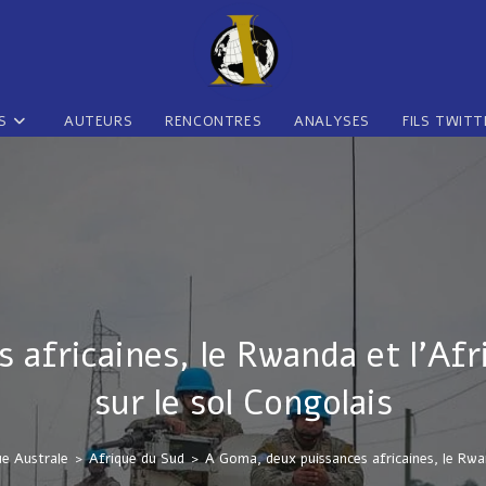
S
AUTEURS
RENCONTRES
ANALYSES
FILS TWITT
 africaines, le Rwanda et l’Afr
sur le sol Congolais
ue Australe
>
Afrique du Sud
>
A Goma, deux puissances africaines, le Rwan