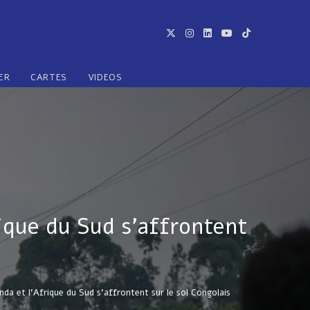
ER
CARTES
VIDEOS
ique du Sud s’affrontent
da et l’Afrique du Sud s’affrontent sur le sol Congolais