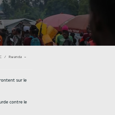
C
/
Rwanda
rontent sur le
ourde contre le