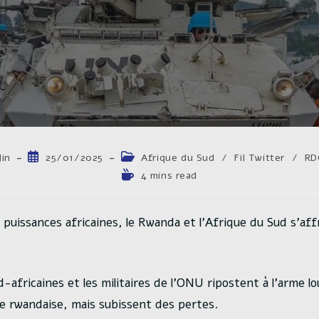
Publication
Post
in
25/01/2025
Afrique du Sud
/
Fil Twitter
/
RD
publiée :
category:
Temps
4 mins read
de
lecture :
puissances africaines, le Rwanda et l’Afrique du Sud s’aff
-africaines et les militaires de l’ONU ripostent à l’arme l
e rwandaise, mais subissent des pertes.