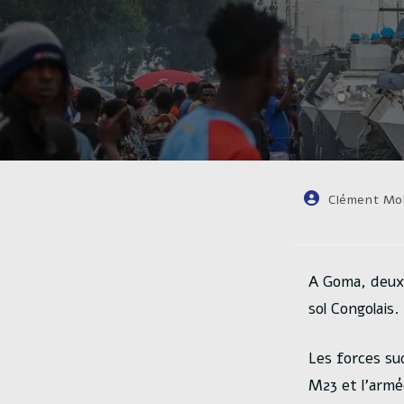
Auteur/autrice
Clément Mol
de
la
publication :
A Goma, deux 
sol Congolais.
Les forces sud
M23 et l’armé