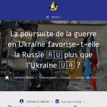
Skip
to
content
MENU
La poursuite de la guerre
en Ukraine favorise-t-elle
la Russie 🇷🇺 plus que
l’Ukraine 🇺🇦 ?
>
Clément Molin
>
Thématiques
>
Europe
>
Europe de l'Est
>
Ukr
Auteur/autrice
Publication
Clément Molin
02/03/2025
de
publiée :