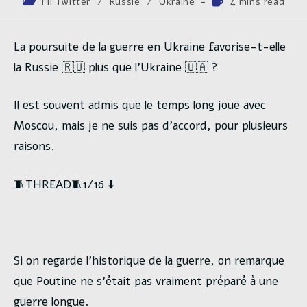
Post
Temps
Fil Twitter
/
Russie
/
Ukraine
4 mins read
la
category:
de
publication :
lecture :
La poursuite de la guerre en Ukraine favorise-t-elle
la Russie 🇷🇺 plus que l’Ukraine 🇺🇦 ?
Il est souvent admis que le temps long joue avec
Moscou, mais je ne suis pas d’accord, pour plusieurs
raisons.
🧵THREAD🧵1/16 ⬇️
Si on regarde l’historique de la guerre, on remarque
que Poutine ne s’était pas vraiment préparé à une
guerre longue.