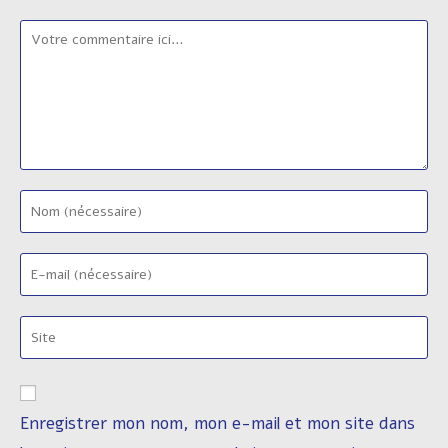
Comment
Enter
your
name
Enter
or
your
username
email
to
Saisir
address
comment
l’URL
to
de
comment
votre
Enregistrer mon nom, mon e-mail et mon site dans
site