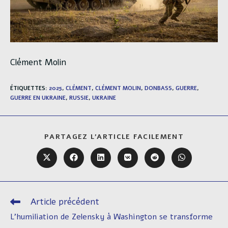
Clément Molin
ÉTIQUETTES
:
2025
,
CLÉMENT
,
CLÉMENT MOLIN
,
DONBASS
,
GUERRE
,
GUERRE EN UKRAINE
,
RUSSIE
,
UKRAINE
PARTAGER
PARTAGEZ L'ARTICLE FACILEMENT
CE
CONTENU
Ouvrir
Ouvrir
Ouvrir
Ouvrir
Ouvrir
Ouvrir
dans
dans
dans
dans
dans
dans
une
une
une
une
une
une
autre
autre
autre
autre
autre
autre
fenêtre
fenêtre
fenêtre
fenêtre
fenêtre
fenêtre
Article précédent
Read
more
L’humiliation de Zelensky à Washington se transforme
articles