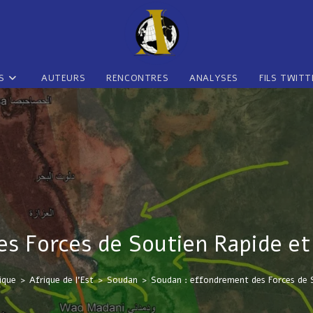
S
AUTEURS
RENCONTRES
ANALYSES
FILS TWITT
s Forces de Soutien Rapide et
ique
>
Afrique de l'Est
>
Soudan
>
Soudan : effondrement des Forces de S