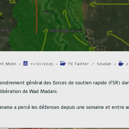
trice
Publication
Post
Temp
nt Molin
11/01/2025
Fil Twitter
/
Soudan
2
publiée :
category:
de
lectu
n :
fondrement général des forces de soutien rapide (FSR) dan
a libération de Wad Madani.
naise a percé les défenses depuis une semaine et entre a