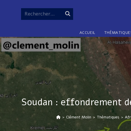
Skip
to
Rechercher…
Envoyer
content
la
ACCUEIL
THÉMATIQUE
recherche
Soudan : effondrement de
>
Clément Molin
>
Thématiques
>
Afr