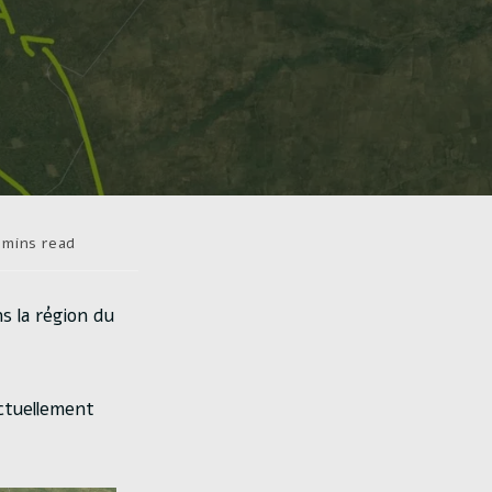
s
 mins read
re :
s la région du
ctuellement