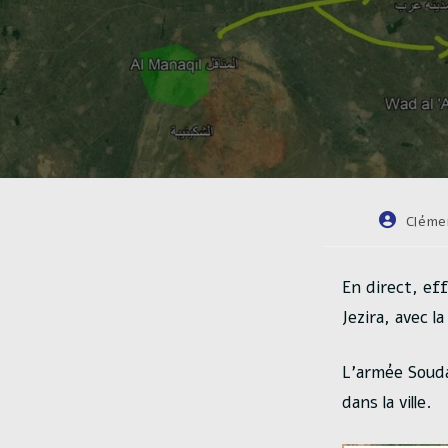
Auteur/au
Cléme
de
la
publicatio
En direct, ef
Jezira, avec l
L’armée Souda
dans la ville.