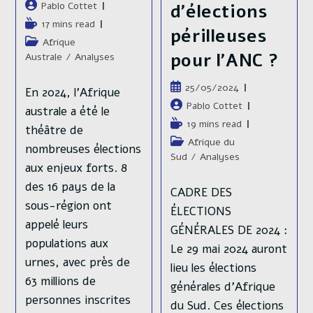
publiée :
Auteur/autrice
Pablo Cottet
d’élections
de
Temps
17 mins read
périlleuses
la
de
Post
Afrique
publication :
lecture :
pour l’ANC ?
category:
Australe
/
Analyses
Publication
25/05/2024
En 2024, l’Afrique
publiée :
Auteur/autrice
Pablo Cottet
australe a été le
de
Temps
19 mins read
théâtre de
la
de
Post
Afrique du
nombreuses élections
publication :
lecture :
category:
Sud
/
Analyses
aux enjeux forts. 8
des 16 pays de la
CADRE DES
sous-région ont
ÉLECTIONS
appelé leurs
GÉNÉRALES DE 2024 :
populations aux
Le 29 mai 2024 auront
urnes, avec près de
lieu les élections
63 millions de
générales d'Afrique
personnes inscrites
du Sud. Ces élections