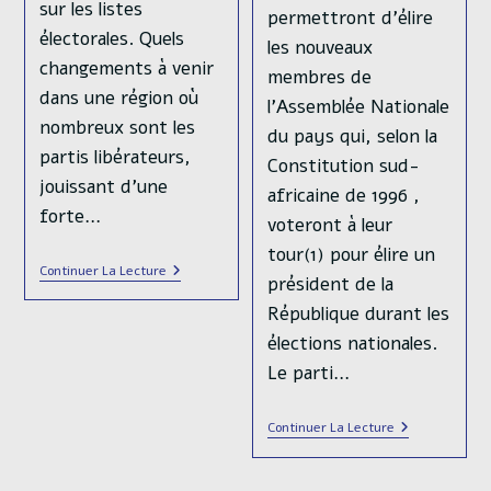
sur les listes
permettront d'élire
électorales. Quels
les nouveaux
changements à venir
membres de
dans une région où
l'Assemblée Nationale
nombreux sont les
du pays qui, selon la
partis libérateurs,
Constitution sud-
jouissant d’une
africaine de 1996 ,
forte…
voteront à leur
tour(1) pour élire un
Année
Continuer La Lecture
président de la
D’élections
En
République durant les
Afrique
Australe,
élections nationales.
Quel
Le parti…
Bilan
?
Élections
Continuer La Lecture
Générales
De
2024