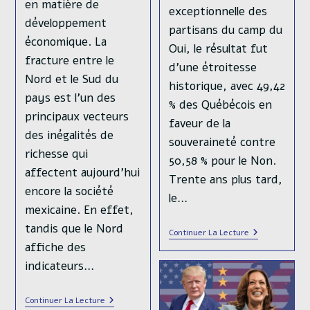
en matière de
exceptionnelle des
développement
partisans du camp du
économique. La
Oui, le résultat fut
fracture entre le
d'une étroitesse
Nord et le Sud du
historique, avec 49,42
pays est l’un des
% des Québécois en
principaux vecteurs
faveur de la
des inégalités de
souveraineté contre
richesse qui
50,58 % pour le Non.
affectent aujourd’hui
Trente ans plus tard,
encore la société
le…
mexicaine. En effet,
tandis que le Nord
30
Continuer La Lecture
Ans
affiche des
Après
indicateurs…
Le
Référendum
De
1995,
Les
Continuer La Lecture
Que