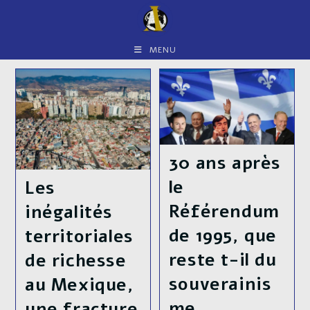
Skip
to
content
MENU
30 ans après
le
Les
Référendum
inégalités
de 1995, que
territoriales
reste t-il du
de richesse
souverainis
au Mexique,
me
une fracture