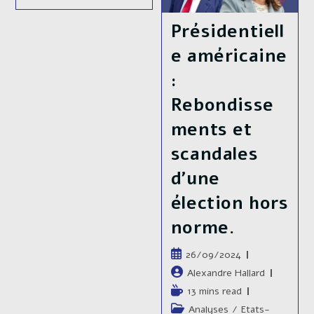
Inégalités
Reste
Territoriales
T-
De
Présidentiell
Il
Richesse
Du
Au
e américaine
Souverainism
Mexique,
Québécois
Une
:
?
Fracture
Historique
Rebondisse
Entre
Nord
ments et
Et
Sud.
scandales
d’une
élection hors
norme.
Publication
26/09/2024
publiée :
Auteur/autrice
Alexandre Hallard
de
Temps
13 mins read
la
de
Post
Analyses
/
Etats-