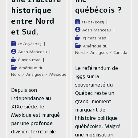
québécois ?
historique
entre Nord
Publication
11/01/2025
publiée :
Auteur/autrice
et Sud.
Adan Manceau
de
Temps
13 mins read
la
Publication
20/05/2025
de
Post
Amérique du
publication :
publiée :
lecture :
Auteur/autrice
Adan Manceau
category:
Nord
/
Analyses
/
Canada
de
Temps
8 mins read
la
de
Le référendum de
Post
Amérique du
publication :
lecture :
category:
Nord
/
Analyses
/
Mexique
1995 sur la
souveraineté du
Depuis son
Québec reste un
indépendance au
grand moment
XIXe siècle, le
marquant de
Mexique est marqué
l'histoire politique
par une profonde
québécoise. Malgré
division territoriale
une mobilisation