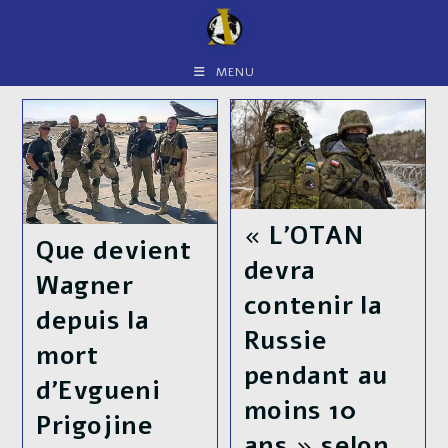
Skip
to
content
MENU
« L’OTAN
Que devient
devra
Wagner
contenir la
depuis la
Russie
mort
pendant au
d’Evgueni
moins 10
Prigojine
ans » selon