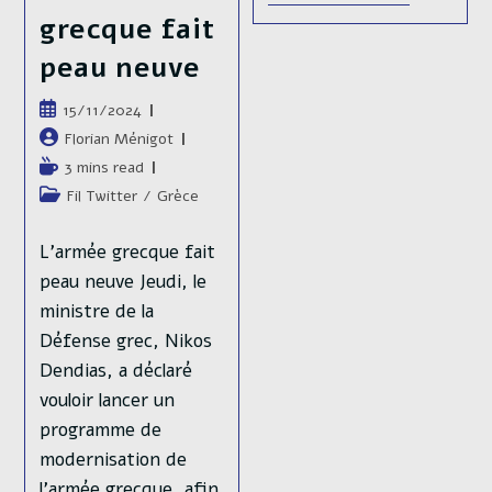
Devra
grecque fait
Contenir
La
peau neuve
Russie
Pendant
Au
Publication
15/11/2024
Moins
publiée :
10
Auteur/autrice
Florian Ménigot
Ans »
de
Temps
3 mins read
Selon
la
Les
de
Post
Fil Twitter
/
Grèce
Services
publication :
lecture :
category:
De
Renseigneme
L'armée grecque fait
Estoniens
peau neuve Jeudi, le
ministre de la
Défense grec, Nikos
Dendias, a déclaré
vouloir lancer un
programme de
modernisation de
l’armée grecque, afin