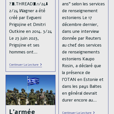
ans" selon les services
?🧵THREAD🧵1/24⬇️
de renseignement
2/24 Wagner a été
estoniens Le 17
créé par Evgueni
décembre dernier,
Prigojine et Dmitri
dans une interview
Outkine en 2014. 3/24
donnée par Reuters
Le 23 juin 2023,
au chef des services
Prigojine et ses
de renseignements
hommes ont…
estoniens Kaupo
Que
Continuer La Lecture
Rosin, a déclaré que
Devient
la présence de
Wagner
Depuis
l’OTAN en Estonie et
La
Mort
dans les pays Baltes
D’Evgueni
en général devrait
Prigojine
durer encore au…
L’armée
« L’OTAN
Continuer La Lecture