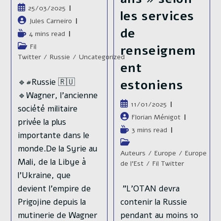
Publication
25/03/2025
les services
publiée :
Auteur/autrice
Jules Carneiro
de
de
Temps
4 mins read
la
de
Post
Fil
renseignem
publication :
lecture :
category:
Twitter
/
Russie
/
Uncategorized
ent
🔹#Russie 🇷🇺
estoniens
🔹Wagner, l’ancienne
Publication
11/01/2025
société militaire
publiée :
Auteur/autrice
Florian Ménigot
privée la plus
de
Temps
3 mins read
importante dans le
la
de
Post
publication :
monde.De la Syrie au
lecture :
category:
Auteurs
/
Europe
/
Europe
Mali, de la Libye à
de l'Est
/
Fil Twitter
l’Ukraine, que
"L’OTAN devra
devient l’empire de
contenir la Russie
Prigojine depuis la
pendant au moins 10
mutinerie de Wagner