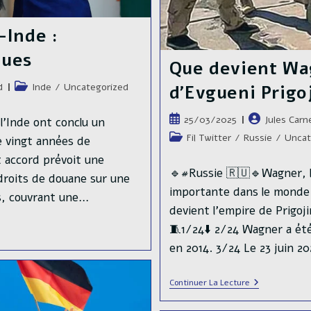
–Inde :
ques
Que devient Wa
Post
d
Inde
/
Uncategorized
d’Evgueni Prigo
category:
Publication
Auteur/autric
25/03/2025
Jules Carn
l’Inde ont conclu un
publiée :
de
Post
Fil Twitter
/
Russie
/
Uncat
e vingt années de
la
category:
t accord prévoit une
publication :
🔹#Russie 🇷🇺🔹Wagner, l’
droits de douane sur une
importante dans le monde.D
es, couvrant une…
devient l’empire de Prigo
🧵1/24⬇️ 2/24 Wagner a été
en 2014. 3/24 Le 23 juin 
Que
Continuer La Lecture
Devient
Wagner