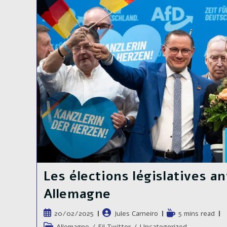
Enjeux
Économiques
Les élections législatives a
Allemagne
Publication
Auteur/autrice
Temps
20/02/2025
Jules Carneiro
5 mins read
publiée :
de
de
Post
Allemagne
/
Fil Twitter
/
Uncategorized