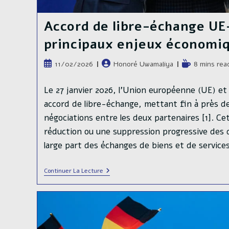
Accord de libre-échange UE
principaux enjeux économi
Publication
Auteur/autrice
Temps
11/02/2026
Honoré Uwamaliya
8 mins rea
publiée :
de
de
la
lecture :
Le 27 janvier 2026, l’Union européenne (UE) et 
publication :
accord de libre-échange, mettant fin à près d
négociations entre les deux partenaires [1]. Ce
réduction ou une suppression progressive des 
large part des échanges de biens et de servic
Accord
Continuer La Lecture
De
Libre-
Échange
UE–
Inde
:
Principaux