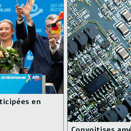
Depuis
La
Mort
D’Evgueni
Prigojine
nticipées en
Convoitises amé