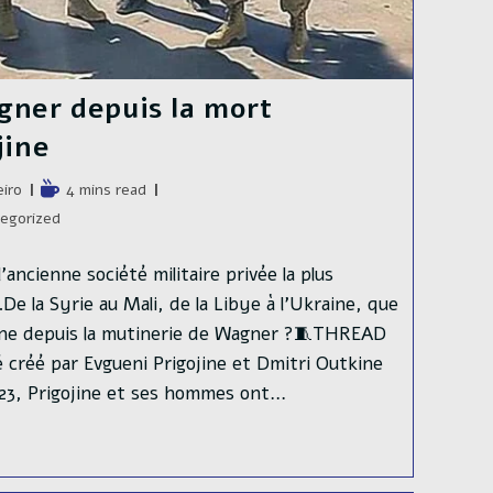
gner depuis la mort
jine
e
Temps
eiro
4 mins read
de
egorized
lecture :
ancienne société militaire privée la plus
e la Syrie au Mali, de la Libye à l’Ukraine, que
jine depuis la mutinerie de Wagner ?🧵THREAD
 créé par Evgueni Prigojine et Dmitri Outkine
2023, Prigojine et ses hommes ont…