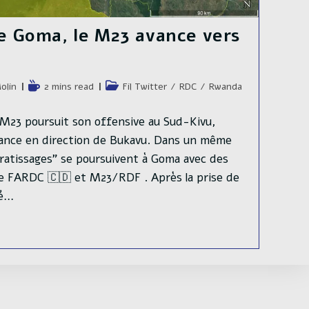
de Goma, le M23 avance vers
e
Temps
Post
olin
2 mins read
Fil Twitter
/
RDC
/
Rwanda
de
category:
lecture :
 M23 poursuit son offensive au Sud-Kivu,
 avance en direction de Bukavu. Dans un même
"ratissages" se poursuivent à Goma avec des
e FARDC 🇨🇩 et M23/RDF . Après la prise de
sé…