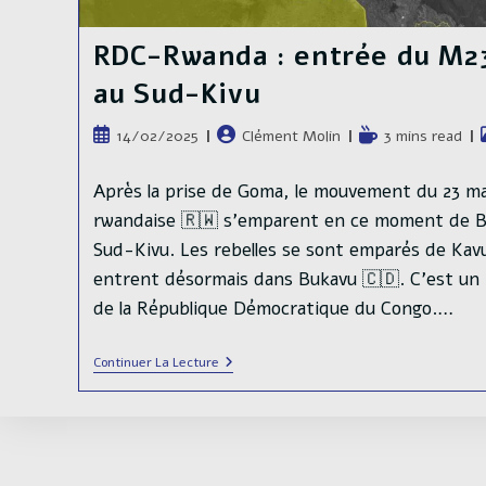
RDC-Rwanda : entrée du M2
au Sud-Kivu
Publication
Auteur/autrice
Temps
14/02/2025
Clément Molin
3 mins read
publiée :
de
de
la
lecture :
Après la prise de Goma, le mouvement du 23 ma
publication :
rwandaise 🇷🇼 s'emparent en ce moment de Bu
Sud-Kivu. Les rebelles se sont emparés de Kav
entrent désormais dans Bukavu 🇨🇩. C'est un 
de la République Démocratique du Congo.…
RDC-
Continuer La Lecture
Rwanda
:
Entrée
Du
M23
Dans
Bukavu