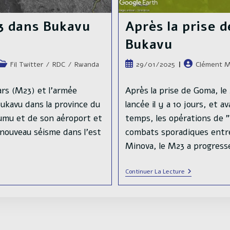
3 dans Bukavu
Après la prise 
Bukavu
Post
Publication
Auteur/autric
Fil Twitter
/
RDC
/
Rwanda
29/01/2025
Clément M
category:
publiée :
de
la
rs (M23) et l'armée
Après la prise de Goma, le
publication :
kavu dans la province du
lancée il y a 10 jours, et
umu et de son aéroport et
temps, les opérations de 
nouveau séisme dans l'est
combats sporadiques entr
Minova, le M23 a progres
Après
Continuer La Lecture
La
Prise
De
Goma,
Le
M23
Avance