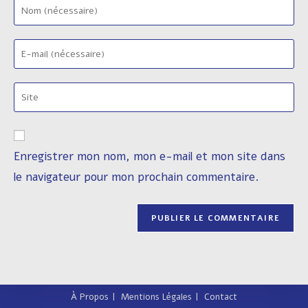
Enter
your
name
Enter
or
your
username
email
to
Saisir
address
comment
l’URL
to
de
comment
votre
Enregistrer mon nom, mon e-mail et mon site dans
site
le navigateur pour mon prochain commentaire.
(facultatif)
À Propos
Mentions Légales
Contact