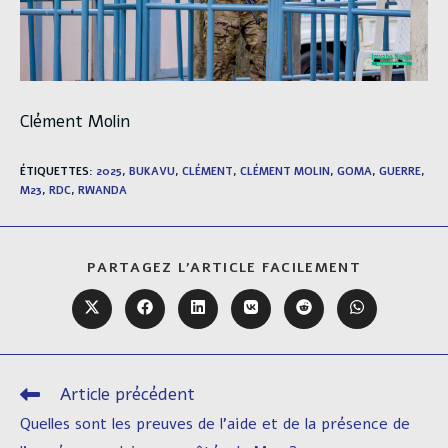
Clément Molin
ÉTIQUETTES
:
2025
,
BUKAVU
,
CLÉMENT
,
CLÉMENT MOLIN
,
GOMA
,
GUERRE
,
M23
,
RDC
,
RWANDA
PARTAGER
PARTAGEZ L'ARTICLE FACILEMENT
CE
CONTENU
Ouvrir
Ouvrir
Ouvrir
Ouvrir
Ouvrir
Ouvrir
dans
dans
dans
dans
dans
dans
une
une
une
une
une
une
autre
autre
autre
autre
autre
autre
fenêtre
fenêtre
fenêtre
fenêtre
fenêtre
fenêtre
Article précédent
Read
more
Quelles sont les preuves de l’aide et de la présence de
articles