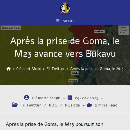
Skip
to
content
MENU
Après la prise de Goma, le
M23 avance vers Bukavu
>
Clément Molin
>
Fil Twitter
>
Après la prise de Goma, le M23 av
Auteur/autrice
Publication
Clément Molin
29/01/2025
de
publiée :
Post
Temps
Fil Twitter
/
RDC
/
Rwanda
2 mins read
la
category:
de
publication :
lecture :
Après la prise de Goma, le M23 poursuit son