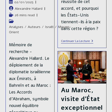
réussite de cet
Publication
02/01/2025
publiée :
accord, et pourquoi
Auteur/autrice
Alexandre Hallard
de
les États-Unis
Temps
26 mins read
la
de
tiennent-ils à la paix
Post
publication :
lecture :
category:
Analyses
/
Auteurs
/
Israël
/
Moyen-
dans cette région ?
Orient
Accord
Continuer La Lecture
Mémoire de
De
Paix
recherche -
Entre
La
Alexandre Hallard. Le
RDC
déploiement de la
Et
Le
diplomatie israélienne
Rwanda
:
aux Émirats, à
Le
M23
Bahreïn et au Maroc :
Au Maroc,
Comme
Les Accords
Grand
Absent
visite d’État
d’Abraham, symbole
Des
Négociations
nouvel équilibre
exceptionnel