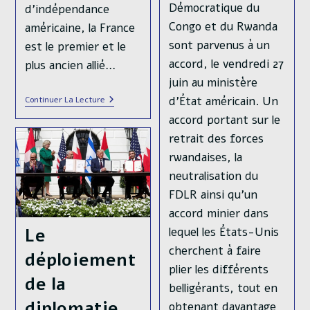
Démocratique du
d’indépendance
Congo et du Rwanda
américaine, la France
sont parvenus à un
est le premier et le
accord, le vendredi 27
plus ancien allié…
juin au ministère
Les
d’État américain. Un
Continuer La Lecture
États-
accord portant sur le
Unis
Sont-
retrait des forces
Ils
Encore
rwandaises, la
Les
neutralisation du
Alliés
De
FDLR ainsi qu’un
La
France
accord minier dans
?
lequel les États-Unis
Le
cherchent à faire
déploiement
plier les différents
de la
belligérants, tout en
diplomatie
obtenant davantage