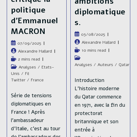
ambitions
politique
diplomatique
d’Emmanuel
s.
MACRON
Publication
03/08/2025
publiée :
Auteur/autrice
Alexandre Hallard
Publication
07/09/2025
de
publiée :
Temps
10 mins read
Auteur/autrice
Alexandre Hallard
la
de
de
Post
Temps
2 mins read
publication :
lecture :
la
category:
Analyses
/
Auteurs
/
Qatar
de
Post
Analyses
/
Etats-
publication :
lecture :
category:
Unis
/
Fil
Introduction
Twitter
/
France
L’histoire moderne
Série de tensions
du Qatar commence
diplomatiques en
en 1971, avec la fin du
France ! Après
protectorat
l’ambassadeur
britannique et son
d’Italie, c’est au tour
entrée à
de l’ambassadeur des