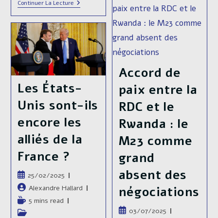
L’ambassadeur
Continuer La Lecture
Aux
Des
Grandes
États-
Ambitions
Unis
Diplomatiques
Convoqué
Au
Quai
D’Orsay
Pour
Accord de
Avoir
Critiqué
Les États-
paix entre la
La
Politique
Unis sont-ils
RDC et le
D’Emmanuel
MACRON
encore les
Rwanda : le
alliés de la
M23 comme
France ?
grand
absent des
Publication
25/02/2025
publiée :
Auteur/autrice
Alexandre Hallard
négociations
de
Temps
5 mins read
la
Publication
de
03/07/2025
Post