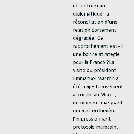
Émirats,
et un tournant
À
Bahreïn
diplomatique, la
Et
réconciliation d’une
Au
Maroc
relation fortement
:
Les
dégradée. Ce
Accords
rapprochement est-il
D’Abraham,
Symbole
une bonne stratégie
Nouvel
Équilibre
pour la France ?La
Géopolitique
visite du président
Au
Moyen-
Emmanuel Macron a
Orient.
été majestueusement
accueillie au Maroc,
un moment marquant
qui met en lumière
l’impressionnant
protocole marocain.