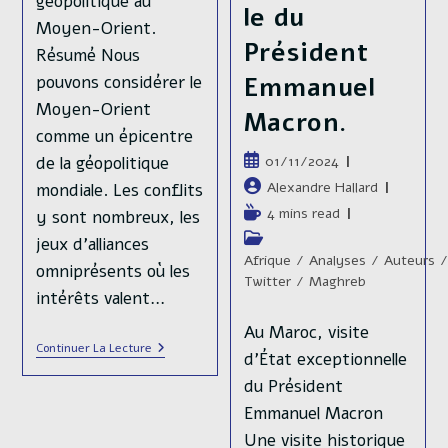
géopolitique au
le du
Moyen-Orient.
Président
Résumé Nous
Emmanuel
pouvons considérer le
Moyen-Orient
Macron.
comme un épicentre
Publication
01/11/2024
de la géopolitique
publiée :
Auteur/autrice
Alexandre Hallard
mondiale. Les conflits
de
Temps
4 mins read
y sont nombreux, les
la
de
Post
jeux d’alliances
publication :
lecture :
category:
Afrique
/
Analyses
/
Auteurs
/
omniprésents où les
Twitter
/
Maghreb
intérêts valent…
Au Maroc, visite
Le
Continuer La Lecture
d’État exceptionnelle
Déploiement
De
du Président
La
Emmanuel Macron
Diplomatie
Israélienne
Une visite historique
Aux