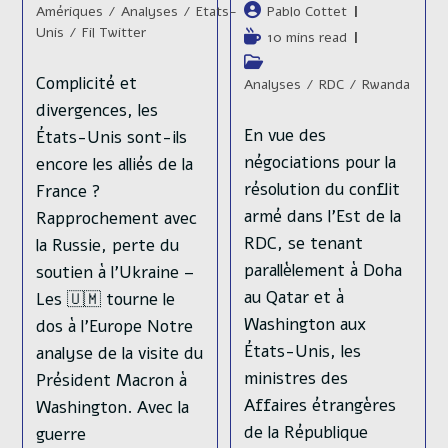
publication :
publiée :
lecture :
Auteur/autrice
category:
Pablo Cottet
Amériques
/
Analyses
/
Etats-
de
Unis
/
Fil Twitter
Temps
10 mins read
la
de
Post
publication :
lecture :
Complicité et
category:
Analyses
/
RDC
/
Rwanda
divergences, les
En vue des
États-Unis sont-ils
négociations pour la
encore les alliés de la
résolution du conflit
France ?
armé dans l’Est de la
Rapprochement avec
RDC, se tenant
la Russie, perte du
parallèlement à Doha
soutien à l’Ukraine –
au Qatar et à
Les 🇺🇲 tourne le
Washington aux
dos à l’Europe Notre
États-Unis, les
analyse de la visite du
ministres des
Président Macron à
Affaires étrangères
Washington. Avec la
de la République
guerre