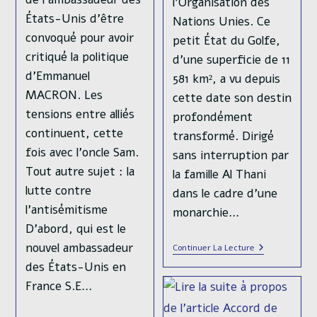
l’Organisation des
États-Unis d’être
Nations Unies. Ce
convoqué pour avoir
petit État du Golfe,
critiqué la politique
d’une superficie de 11
d’Emmanuel
581 km², a vu depuis
MACRON. Les
cette date son destin
tensions entre alliés
profondément
continuent, cette
transformé. Dirigé
fois avec l’oncle Sam.
sans interruption par
Tout autre sujet : la
la famille Al Thani
lutte contre
dans le cadre d’une
l’antisémitisme
monarchie…
D’abord, qui est le
nouvel ambassadeur
Le
Continuer La Lecture
Qatar,
des États-Unis en
Fondements
D’un
France S.E…
Petit
Riche
Pays,