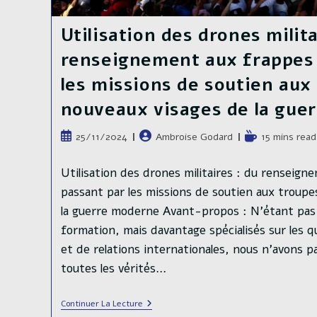
Utilisation des drones milita
renseignement aux frappes 
les missions de soutien aux 
nouveaux visages de la gue
Publication
Auteur/autrice
Temps
25/11/2024
Ambroise Godard
15 mins read
publiée :
de
de
la
lecture :
Utilisation des drones militaires : du renseig
publication :
passant par les missions de soutien aux troupe
la guerre moderne Avant-propos : N’étant pas
formation, mais davantage spécialisés sur les q
et de relations internationales, nous n’avons p
toutes les vérités…
Utilisation
Continuer La Lecture
Des