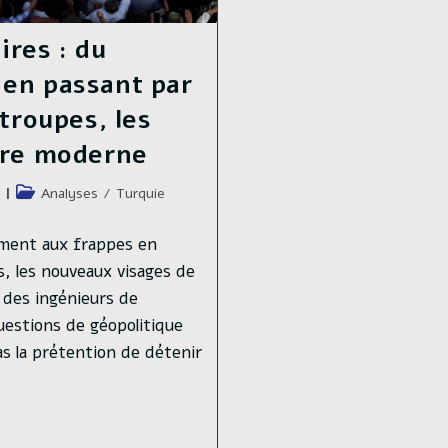
ires : du
en passant par
troupes, les
rre moderne
Post
Analyses
/
Turquie
category:
nement aux frappes en
s, les nouveaux visages de
 des ingénieurs de
uestions de géopolitique
as la prétention de détenir