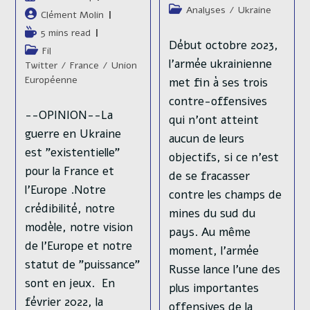
la
de
Post
Analyses
/
Ukraine
publiée :
Auteur/autrice
Clément Molin
publication :
lecture :
category:
de
Temps
5 mins read
la
Début octobre 2023,
de
Post
Fil
publication :
lecture :
l’armée ukrainienne
category:
Twitter
/
France
/
Union
Européenne
met fin à ses trois
contre-offensives
--OPINION--La
qui n’ont atteint
guerre en Ukraine
aucun de leurs
est "existentielle"
objectifs, si ce n’est
pour la France et
de se fracasser
l'Europe .Notre
contre les champs de
crédibilité, notre
mines du sud du
modèle, notre vision
pays. Au même
de l'Europe et notre
moment, l’armée
statut de "puissance"
Russe lance l’une des
sont en jeux. En
plus importantes
février 2022, la
offensives de la