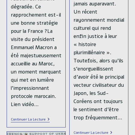
jamais auparavant.
dégradée. Ce
Un récent
rapprochement est-il
rayonnement mondial
une bonne stratégie
culturel qui rend
pour la France ?La
enfin justice à leur
visite du président
« histoire
Emmanuel Macron a
plurimillénaire ».
été majestueusement
Toutefois, alors qu’ils
accueillie au Maroc,
s’enorgueillissent
un moment marquant
d’avoir été le principal
qui met en lumière
vecteur civilisateur du
l’impressionnant
Japon, les Sud-
protocole marocain.
Coréens ont toujours
Lien vidéo…
le sentiment d’être
trop fréquemment…
Au
Continuer La Lecture
Maroc,
Visite
La
Continuer La Lecture
D’État