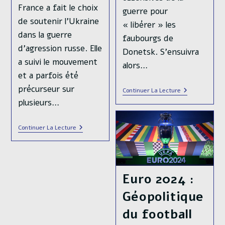
France a fait le choix
guerre pour
de soutenir l'Ukraine
« libérer » les
dans la guerre
faubourgs de
d'agression russe. Elle
Donetsk. S’ensuivra
a suivi le mouvement
alors…
et a parfois été
précurseur sur
Un
Continuer La Lecture
An
plusieurs…
D’offensive
Russe
Quotidienne
Opinion
Continuer La Lecture
Dans
:
Le
La
Donbass
Guerre
En
Ukraine
🇺🇦
Euro 2024 :
Est
« Existentielle »
Géopolitique
Pour
La
du football
France
🇫🇷