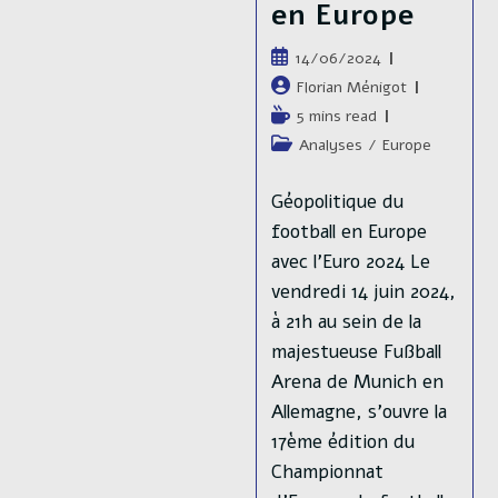
en Europe
Et
L’Europe
🇪🇺
Publication
14/06/2024
publiée :
Auteur/autrice
Florian Ménigot
de
Temps
5 mins read
la
de
Post
Analyses
/
Europe
publication :
lecture :
category:
Géopolitique du
football en Europe
avec l'Euro 2024 Le
vendredi 14 juin 2024,
à 21h au sein de la
majestueuse Fußball
Arena de Munich en
Allemagne, s’ouvre la
17ème édition du
Championnat