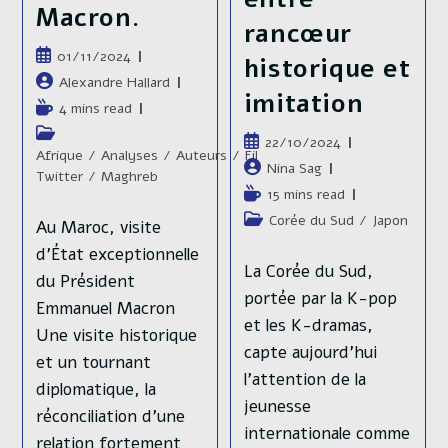
Macron.
rancœur
Publication
01/11/2024
historique et
publiée :
Auteur/autrice
Alexandre Hallard
imitation
de
Temps
4 mins read
la
de
Post
Publication
22/10/2024
publication :
lecture :
category:
Afrique
/
Analyses
/
Auteurs
/
Fil
publiée :
Auteur/autrice
Nina Sag
Twitter
/
Maghreb
de
Temps
15 mins read
la
de
Post
Corée du Sud
/
Japon
Au Maroc, visite
publication :
lecture :
category:
d’État exceptionnelle
La Corée du Sud,
du Président
portée par la K-pop
Emmanuel Macron
et les K-dramas,
Une visite historique
capte aujourd'hui
et un tournant
l'attention de la
diplomatique, la
jeunesse
réconciliation d’une
internationale comme
relation fortement