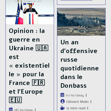
Relation
Exceptionnelle
Schizophréni
Du
[1]
Président
Nippo-
Emmanuel
Sud-
Macron.
Coréenne
:
Opinion : la
Entre
Rancœur
Historique
guerre en
Un an
Et
Imitation
Ukraine 🇺🇦
d’offensive
est
russe
« existentiel
quotidienne
le » pour la
dans le
France 🇫🇷
Donbass
et l’Europe
Publication
11/10/2024
🇪🇺
publiée :
Auteur/autrice
Clément Molin
de
Temps
15 mins read
Publication
16/10/2024