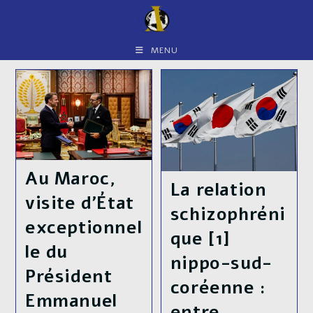
Skip
to
content
MENU
Au Maroc,
La relation
visite d’État
schizophréni
exceptionnel
que [1]
le du
nippo-sud-
Président
coréenne :
Emmanuel
entre