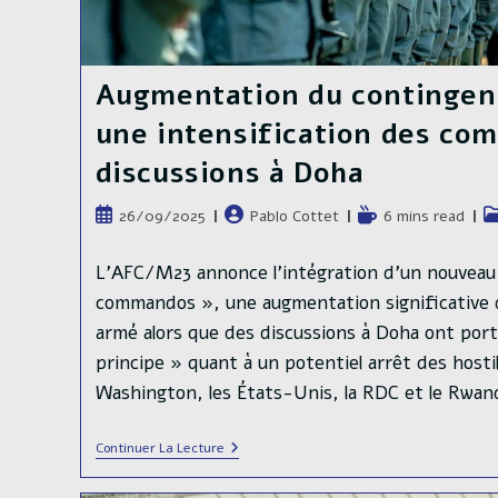
Augmentation du contingent
une intensification des com
discussions à Doha
Publication
Auteur/autrice
Temps
Po
26/09/2025
Pablo Cottet
6 mins read
publiée :
de
de
ca
la
lecture :
L’AFC/M23 annonce l’intégration d’un nouveau
publication :
commandos », une augmentation significative 
armé alors que des discussions à Doha ont port
principe » quant à un potentiel arrêt des hostili
Washington, les États-Unis, la RDC et le Rwa
Augmentation
Continuer La Lecture
Du
Contingent