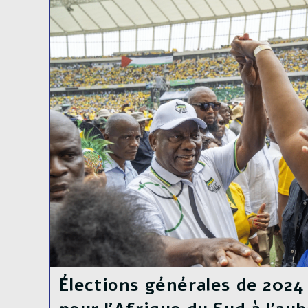
Du
M23,
Vers
Une
Intensification
Des
Combats
Malgré
Les
Discussions
À
Doha
Élections générales de 2024 