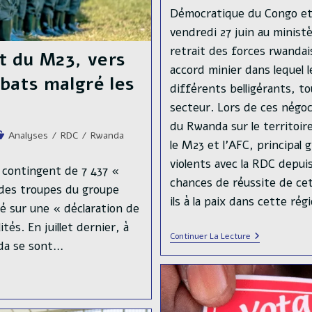
Démocratique du Congo et 
vendredi 27 juin au minist
retrait des forces rwandai
 du M23, vers
accord minier dans lequel l
bats malgré les
différents belligérants, t
secteur. Lors de ces négoc
du Rwanda sur le territoire
st
Analyses
/
RDC
/
Rwanda
le M23 et l’AFC, principal
tegory:
violents avec la RDC depuis
 contingent de 7 437 «
chances de réussite de ce
des troupes du groupe
ils à la paix dans cette rég
é sur une « déclaration de
tés. En juillet dernier, à
Accord
Continuer La Lecture
nda se sont…
De
Paix
Entre
La
RDC
Et