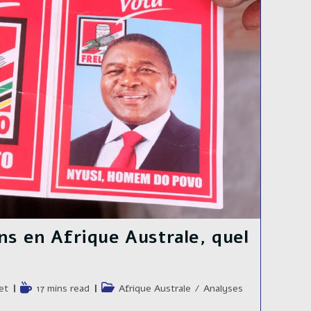
ns en Afrique Australe, quel
e
Temps
Post
et
17 mins read
Afrique Australe
/
Analyses
de
category: