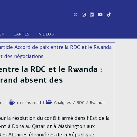
ER
CARTES
VIDEOS
entre la RDC et le Rwanda :
rand absent des
e
Temps
Post
tet
10 mins read
Analyses
/
RDC
/
Rwanda
de
category:
lecture :
r la résolution du conflit armé dans l’Est de la
ent à Doha au Qatar et à Washington aux
des Affaires étrangères de la République