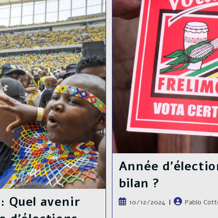
Le
Rwanda
:
Le
M23
Comme
Grand
Absent
Des
Négociations
Année d’électio
bilan ?
: Quel avenir
Publication
Auteur/autric
10/12/2024
Pablo Cott
publiée :
de