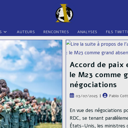
S
AUTEURS
RENCONTRES
ANALYSES
FILS TWITT
Accord de paix 
le M23 comme g
négociations
Publication
Auteur/autric
03/07/2025
Pablo Cot
publiée :
de
la
En vue des négociations pou
publication :
RDC, se tenant parallèlem
États-Unis, les ministres 