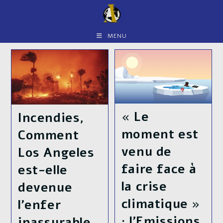
Skip
to
content
MENU
« Le
Incendies,
moment est
Comment
venu de
Los Angeles
faire face à
est-elle
la crise
devenue
climatique »
l’enfer
: l’Emissions
inassurable