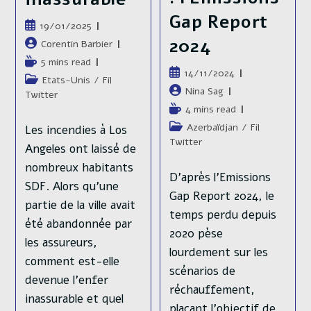
Gap Report
Publication
19/01/2025
publiée :
2024
Auteur/autrice
Corentin Barbier
de
Temps
5 mins read
la
Publication
14/11/2024
de
Post
Etats-Unis
/
Fil
publication :
publiée :
lecture :
Auteur/autrice
Nina Sag
category:
Twitter
de
Temps
4 mins read
la
de
Post
Azerbaïdjan
/
Fil
Les incendies à Los
publication :
lecture :
category:
Twitter
Angeles ont laissé de
nombreux habitants
D’après l’Emissions
SDF. Alors qu'une
Gap Report 2024, le
partie de la ville avait
temps perdu depuis
été abandonnée par
2020 pèse
les assureurs,
lourdement sur les
comment est-elle
scénarios de
devenue l'enfer
réchauffement,
inassurable et quel
plaçant l’objectif de