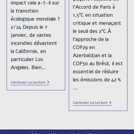
impact cela a-t-il sur
l’Accord de Paris à
la transition
1,5°C en situation
écologique mondiale ?
critique et menaçant
2/24 Depuis le 7
le seuil des 2°C.À
janvier, de vastes
l'approche de la
incendies dévastent
COP29 en
la Californie, en
Azerbaïdjan et la
particulier Los
COP30 au Brésil, il est
Angeles. Bien…
essentiel de réduire
les émissions de 42 %
Incendies,
Continuer La Lecture
Comment
…
Los
Angeles
Est-
«
Continuer La Lecture
Elle
Le
Devenue
Moment
L’enfer
Est
Inassurable
Venu
De
Faire