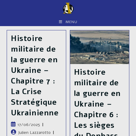
Skip
to
content
MENU
Histoire
militaire de
la guerre en
Ukraine –
Histoire
Chapitre 7 :
militaire de
La Crise
la guerre en
Stratégique
Ukraine –
Ukrainienne
Chapitre 6 :
Les sièges
Publication
17/06/2025
publiée :
Auteur/autrice
Julien Lazzarotto