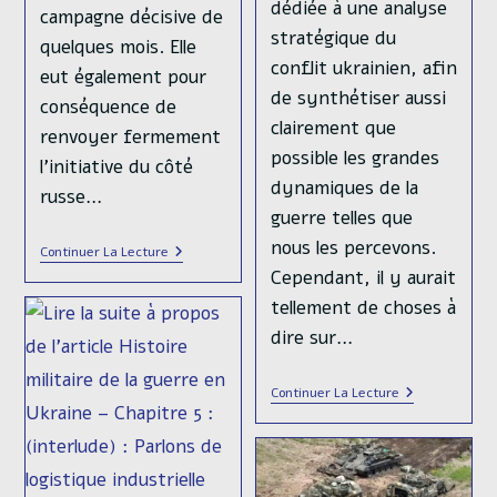
dédiée à une analyse
campagne décisive de
stratégique du
quelques mois. Elle
conflit ukrainien, afin
eut également pour
de synthétiser aussi
conséquence de
clairement que
renvoyer fermement
possible les grandes
l’initiative du côté
dynamiques de la
russe…
guerre telles que
nous les percevons.
Histoire
Continuer La Lecture
Militaire
Cependant, il y aurait
De
La
tellement de choses à
Guerre
dire sur…
En
Ukraine
–
Histoire
Chapitre
Continuer La Lecture
Militaire
7
De
:
La
La
Guerre
Crise
En
Stratégique