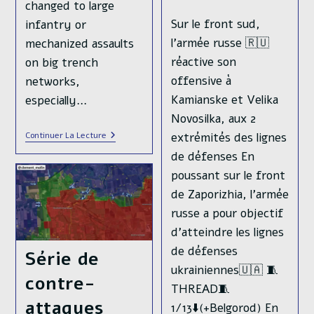
changed to large
Sur le front sud,
infantry or
l'armée russe 🇷🇺
mechanized assaults
réactive son
on big trench
offensive à
networks,
Kamianske et Velika
especially…
Novosilka, aux 2
The
extrémités des lignes
Continuer La Lecture
War
de défenses En
🇺🇦/
🇷🇺
poussant sur le front
Of
2025
de Zaporizhia, l'armée
Has
russe a pour objectif
Nothing
To
d'atteindre les lignes
Do
Anymore
de défenses
Série de
With
ukrainiennes🇺🇦 🧵
The
contre-
War
THREAD🧵
Of
attaques
2022
1/13⬇️(+Belgorod) En