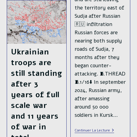
Attaques
the territory east of
Ukrainiennes
Dans
Sudja after Russian
La
Direction
🇷🇺 infiltration
De
Pokrovsk
Russian forces are
nearing both supply
roads of Sudja, 7
Ukrainian
months after they
troops are
began counter-
still standing
attacking. 🧵THREAD
🧵1/16⬇️ In september
after 3
2024, Russian army,
years of full
after amassing
scale war
around 50 000
and 11 years
soldiers in Kursk…
of war in
Ukrainian
Continuer La Lecture
🇺🇦