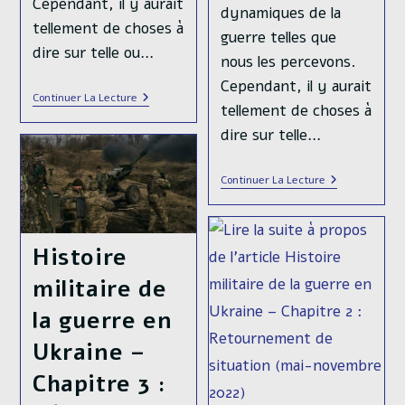
Cependant, il y aurait
dynamiques de la
tellement de choses à
guerre telles que
dire sur telle ou…
nous les percevons.
Cependant, il y aurait
Histoire
Continuer La Lecture
tellement de choses à
Militaire
De
dire sur telle…
La
Guerre
En
Histoire
Continuer La Lecture
Ukraine
Militaire
–
De
Chapitre
La
5
Guerre
:
Histoire
En
(interlude)
Ukraine
:
–
militaire de
Parlons
Chapitre
De
4
la guerre en
Logistique
:
Industrielle
L’été
Ukraine –
Des
Illusions
Chapitre 3 :
(juin
2023-