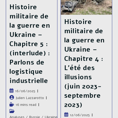
Ukraine
Ukrainienne
–
Histoire
Chapitre
6
militaire de
:
Histoire
Les
la guerre en
Sièges
militaire de
Du
Ukraine –
Donbass
la guerre en
(octobre
Chapitre 5 :
2023-
Mai
Ukraine –
2025)
(interlude) :
Chapitre 4 :
Parlons de
L’été des
logistique
illusions
industrielle
(juin 2023-
Publication
16/06/2025
septembre
publiée :
Auteur/autrice
Julien Lazzarotto
2023)
de
Temps
16 mins read
la
de
Post
publication :
Publication
12/06/2025
lecture :
category:
Analyses
/
Russie
/
Ukraine