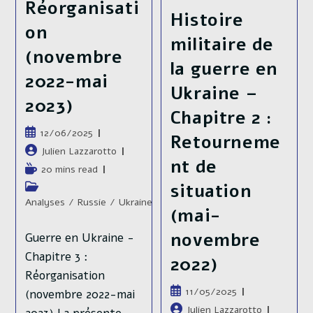
Réorganisati
Septembre
Histoire
2023)
on
militaire de
(novembre
la guerre en
2022-mai
Ukraine –
2023)
Chapitre 2 :
Publication
12/06/2025
Retourneme
publiée :
Auteur/autrice
Julien Lazzarotto
nt de
de
Temps
20 mins read
la
de
situation
Post
publication :
lecture :
category:
Analyses
/
Russie
/
Ukraine
(mai-
novembre
Guerre en Ukraine -
Chapitre 3 :
2022)
Réorganisation
Publication
11/05/2025
(novembre 2022-mai
publiée :
Auteur/autrice
Julien Lazzarotto