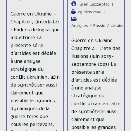
publiée :
Auteur/autrice
Julien Lazzarotto
de
Temps
29 mins read
Guerre en Ukraine -
la
de
Post
Chapitre 5 (interlude)
publication :
lecture :
category:
Analyses
/
Russie
/
Ukraine
: Parlons de logistique
industrielle La
Guerre en Ukraine -
présente série
Chapitre 4 : L'été des
d’articles est dédiée
illusions (juin 2023-
à une analyse
septembre 2023) La
stratégique du
présente série
conflit ukrainien, afin
d’articles est dédiée
de synthétiser aussi
à une analyse
clairement que
stratégique du
possible les grandes
conflit ukrainien, afin
dynamiques de la
de synthétiser aussi
guerre telles que
clairement que
nous les percevons.
possible les grandes