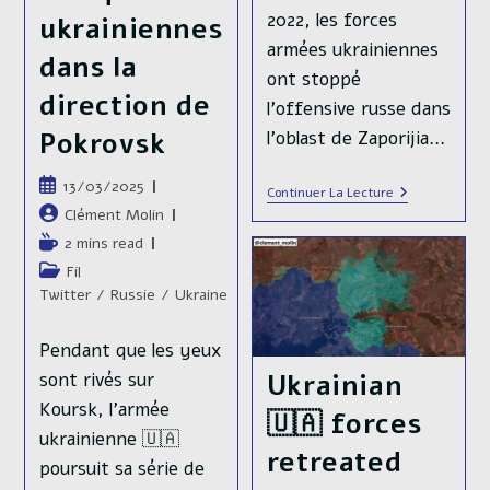
2022, les forces
ukrainiennes
armées ukrainiennes
dans la
ont stoppé
direction de
l'offensive russe dans
Pokrovsk
l'oblast de Zaporijia…
Publication
13/03/2025
Sur
Continuer La Lecture
publiée :
Le
Auteur/autrice
Clément Molin
Front
de
Temps
2 mins read
Sud,
la
L’armée
de
Post
Fil
Russe
publication :
lecture :
category:
Twitter
/
Russie
/
Ukraine
🇷🇺
Réactive
Son
Pendant que les yeux
Offensive
À
Ukrainian
sont rivés sur
Kamianske
Et
Koursk, l'armée
🇺🇦 forces
Velika
ukrainienne 🇺🇦
Novosilka,
retreated
Aux
poursuit sa série de
2
Extrémités