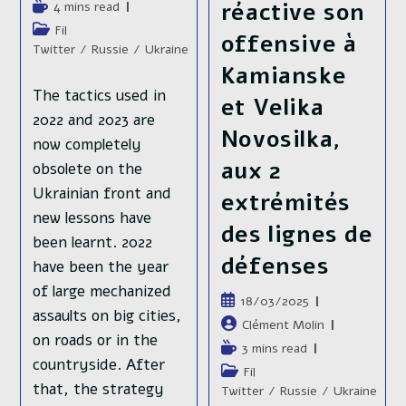
de
réactive son
Temps
4 mins read
la
de
Post
Fil
offensive à
publication :
lecture :
category:
Twitter
/
Russie
/
Ukraine
Kamianske
The tactics used in
et Velika
2022 and 2023 are
Novosilka,
now completely
aux 2
obsolete on the
Ukrainian front and
extrémités
new lessons have
des lignes de
been learnt. 2022
défenses
have been the year
of large mechanized
Publication
18/03/2025
assaults on big cities,
publiée :
Auteur/autrice
Clément Molin
on roads or in the
de
Temps
3 mins read
la
countryside. After
de
Post
Fil
publication :
lecture :
that, the strategy
category:
Twitter
/
Russie
/
Ukraine