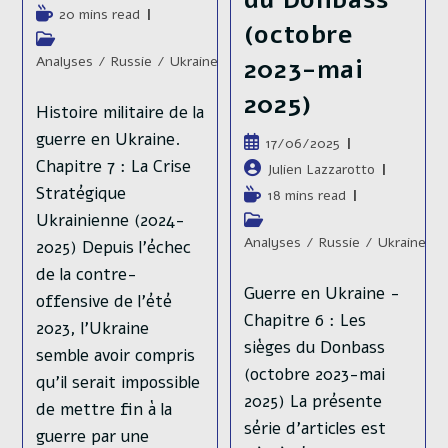
du Donbass
de
Temps
20 mins read
(octobre
la
de
Post
publication :
lecture :
category:
Analyses
/
Russie
/
Ukraine
2023-mai
2025)
Histoire militaire de la
guerre en Ukraine.
Publication
17/06/2025
publiée :
Chapitre 7 : La Crise
Auteur/autrice
Julien Lazzarotto
de
Stratégique
Temps
18 mins read
la
de
Ukrainienne (2024-
Post
publication :
lecture :
category:
Analyses
/
Russie
/
Ukraine
2025) Depuis l’échec
de la contre-
Guerre en Ukraine -
offensive de l’été
Chapitre 6 : Les
2023, l’Ukraine
sièges du Donbass
semble avoir compris
(octobre 2023-mai
qu’il serait impossible
2025) La présente
de mettre fin à la
série d’articles est
guerre par une