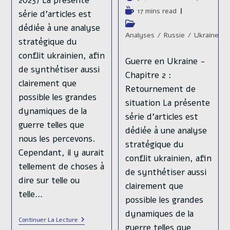
2023) La présente
de
Temps
17 mins read
série d’articles est
la
de
Post
dédiée à une analyse
publication :
lecture :
category:
Analyses
/
Russie
/
Ukraine
stratégique du
conflit ukrainien, afin
Guerre en Ukraine -
de synthétiser aussi
Chapitre 2 :
clairement que
Retournement de
possible les grandes
situation La présente
dynamiques de la
série d’articles est
guerre telles que
dédiée à une analyse
nous les percevons.
stratégique du
Cependant, il y aurait
conflit ukrainien, afin
tellement de choses à
de synthétiser aussi
dire sur telle ou
clairement que
telle…
possible les grandes
dynamiques de la
Histoire
Continuer La Lecture
guerre telles que
Militaire