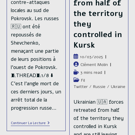
from half of
contre-attaques
Des
Lignes
locales au sud de
the territory
De
Pokrovsk. Les russes
Défenses
they
🇷🇺 ont été
controlled in
repoussés de
Shevchenko,
Kursk
menaçant une partie
Publication
10/03/2025
de leurs positions à
publiée :
Auteur/autrice
Clément Molin
l'ouest de Pokrovsk.
de
Temps
3 mins read
🧵THREAD🧵1/8 ⬇️
la
de
Post
Fil
C'est l'angle mort de
publication :
lecture :
category:
Twitter
/
Russie
/
Ukraine
ces derniers jours, un
arrêt total de la
Ukrainian 🇺🇦 forces
progression russe…
retreated from half
of the territory they
Série
Continuer La Lecture
controlled in Kursk
De
Contre-
and are still leaving