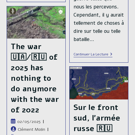
De
nous les percevons.
La
Guerre
Cependant, il y aurait
En
tellement de choses à
Ukraine
–
dire sur telle ou telle
Chapitre
3
bataille…
:
The war
Réorganisation
(novembre
Histoire
Continuer La Lecture
🇺🇦/🇷🇺 of
2022-
Militaire
Mai
De
2025 has
2023)
La
Guerre
nothing to
En
Ukraine
do anymore
–
Chapitre
with the war
2
:
Sur le front
Retournemen
of 2022
De
sud, l’armée
Situation
Publication
02/05/2025
(mai-
russe 🇷🇺
Novembre
publiée :
Auteur/autrice
Clément Molin
2022)