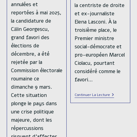
annulées et
la centriste de droite
reportées à mai 2025,
et ex-journaliste
la candidature de
Elena Lasconi. À la
Călin Georgescu,
troisième place, le
grand favori des
Premier ministre
élections de
social-démocrate et
décembre, a été
pro-européen Marcel
rejetée par la
Ciolacu, pourtant
Commission électorale
considéré comme le
roumaine ce
favori…
dimanche 9 mars.
Roumanie
Cette situation
Continuer La Lecture
:
plonge le pays dans
Des
Résultats
une crise politique
Au
Premier
majeure, dont les
Tour
répercussions
Des
Élections
risquent d'affecter