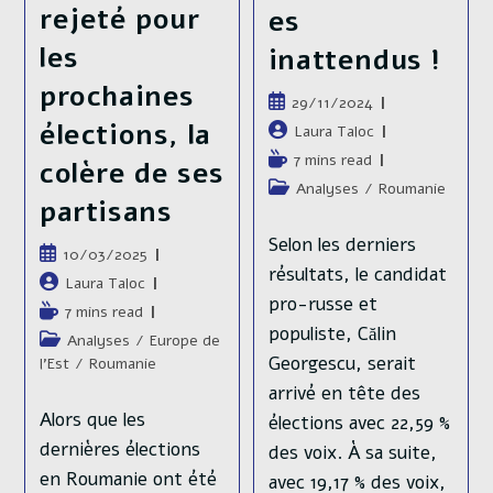
rejeté pour
es
les
inattendus !
prochaines
Publication
29/11/2024
publiée :
élections, la
Auteur/autrice
Laura Taloc
de
Temps
7 mins read
colère de ses
la
de
Post
Analyses
/
Roumanie
publication :
partisans
lecture :
category:
Selon les derniers
Publication
10/03/2025
résultats, le candidat
publiée :
Auteur/autrice
Laura Taloc
pro-russe et
de
Temps
7 mins read
la
populiste, Călin
de
Post
Analyses
/
Europe de
publication :
lecture :
Georgescu, serait
category:
l'Est
/
Roumanie
arrivé en tête des
Alors que les
élections avec 22,59 %
dernières élections
des voix. À sa suite,
en Roumanie ont été
avec 19,17 % des voix,