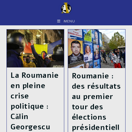
Skip
to
content
MENU
La Roumanie
Roumanie :
en pleine
des résultats
crise
au premier
politique :
tour des
Călin
élections
Georgescu
présidentiell