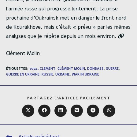
l’armée russe qui progresse lentement. La prise
prochaine d’Oukrainsk met en danger le front nord
de Kourakhove, mais c’était « prévu » par les mêmes
analyses que je répète depuis un mois environ.
Clément Molin
ÉTIQUETTES
:
2024
,
CLÉMENT
,
CLÉMENT MOLIN
,
DONBASS
,
GUERRE
,
GUERRE EN UKRAINE
,
RUSSIE
,
UKRAINE
,
WAR IN UKRAINE
PARTAGER
PARTAGEZ L'ARTICLE FACILEMENT
CE
CONTENU
Ouvrir
Ouvrir
Ouvrir
Ouvrir
Ouvrir
Ouvrir
dans
dans
dans
dans
dans
dans
une
une
une
une
une
une
autre
autre
autre
autre
autre
autre
fenêtre
fenêtre
fenêtre
fenêtre
fenêtre
fenêtre
Article précédent
Read