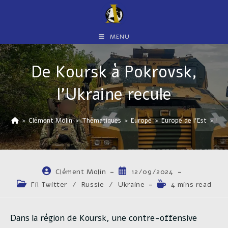
Skip
to
content
MENU
De Koursk à Pokrovsk,
l’Ukraine recule
>
Clément Molin
>
Thématiques
>
Europe
>
Europe de l'Est
>
Ukr
Auteur/autrice
Publication
Clément Molin
12/09/2024
de
publiée :
Post
Temps
Fil Twitter
/
Russie
/
Ukraine
4 mins read
la
category:
de
publication :
lecture :
Dans la région de Koursk, une contre-offensive