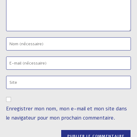
Enter
your
name
Enter
or
your
username
email
to
Saisir
address
comment
l’URL
to
de
comment
votre
Enregistrer mon nom, mon e-mail et mon site dans
site
le navigateur pour mon prochain commentaire.
(facultatif)