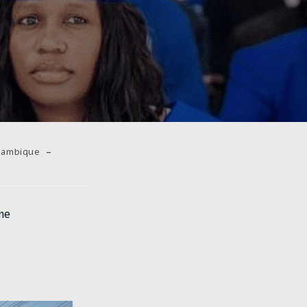
ambique
me