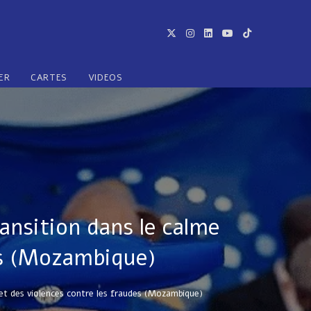
ER
CARTES
VIDEOS
ansition dans le calme
es (Mozambique)
et des violences contre les fraudes (Mozambique)