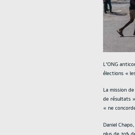
L’ONG anticorr
élections « le
La mission de
de résultats 
« ne concord
Daniel Chapo,
plus de 70% d