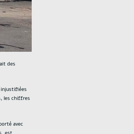
ait des
injustifiées
 les chiffres
porté avec
s, est