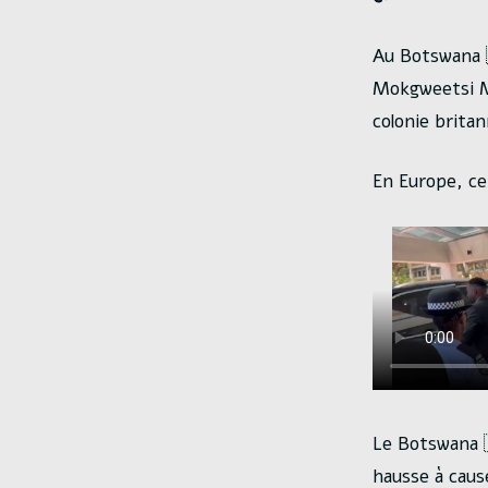
Au Botswana 
Mokgweetsi Ma
colonie brita
En Europe, ce
Le Botswana 
hausse à caus