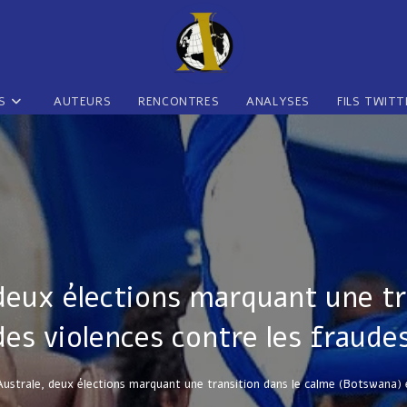
S
AUTEURS
RENCONTRES
ANALYSES
FILS TWITT
deux élections marquant une tr
des violences contre les fraud
Australe, deux élections marquant une transition dans le calme (Botswana) 