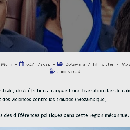
ice
Publication
Post
 Molin
04/11/2024
Botswana
/
Fil Twitter
/
Moz
publiée :
category:
Temps
2 mins read
de
:
lecture :
strale, deux élections marquant une transition dans le cal
 des violences contre les fraudes (Mozambique)
 des différences politiques dans cette région méconnue.