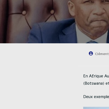
Auteur/autr
Clément
de
la
publication 
En Afrique Au
(Botswana) et
Deux exemples