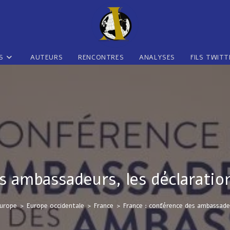
S
AUTEURS
RENCONTRES
ANALYSES
FILS TWITT
s ambassadeurs, les déclarati
urope
>
Europe occidentale
>
France
>
France : conférence des ambassadeu