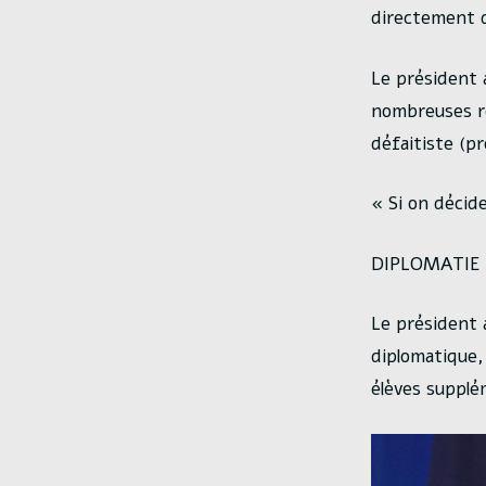
directement d
Le président a
nombreuses re
défaitiste (pr
« Si on décid
DIPLOMATIE
Le président 
diplomatique, 
élèves supplém