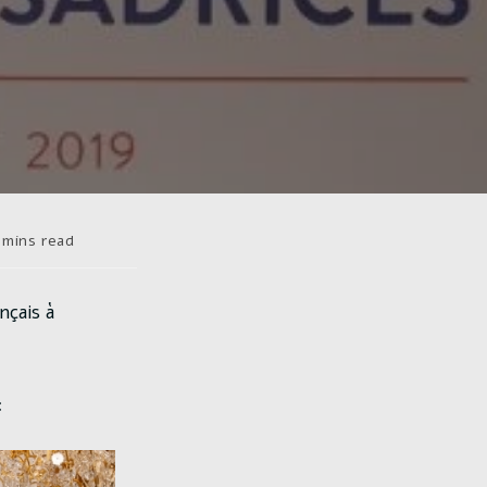
s
 mins read
re :
nçais à
: