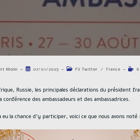
trice
Publication
Post
Temp
nt Molin
07/01/2025
Fil Twitter
/
France
6
publiée :
category:
de
lectu
n :
ique, Russie, les principales déclarations du président fra
 la conférence des ambassadeurs et des ambassadrices.
eu la chance d’y participer, voici ce que nous avons noté 