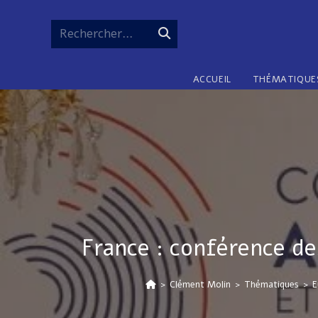
Skip
to
Rechercher…
Envoyer
content
la
ACCUEIL
THÉMATIQUE
recherche
France : conférence de
>
Clément Molin
>
Thématiques
>
E