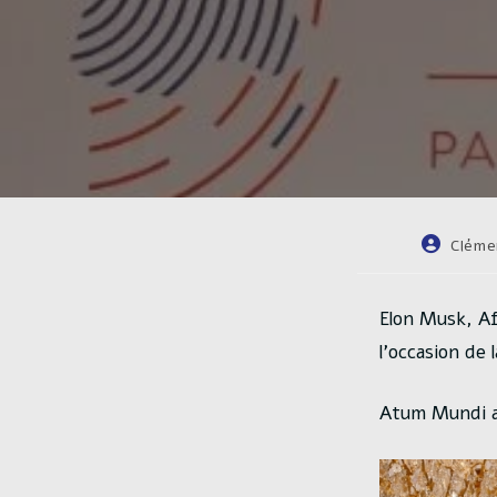
Auteur/au
Cléme
de
la
publicatio
Elon Musk, Afr
l’occasion de
Atum Mundi a 