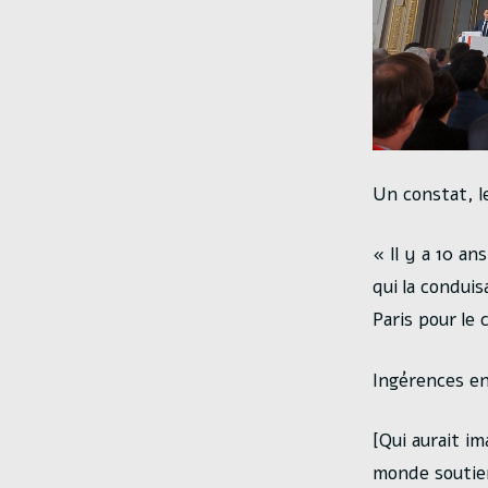
Un constat, l
« Il y a 10 an
qui la condui
Paris pour le 
Ingérences e
[Qui aurait i
monde soutien