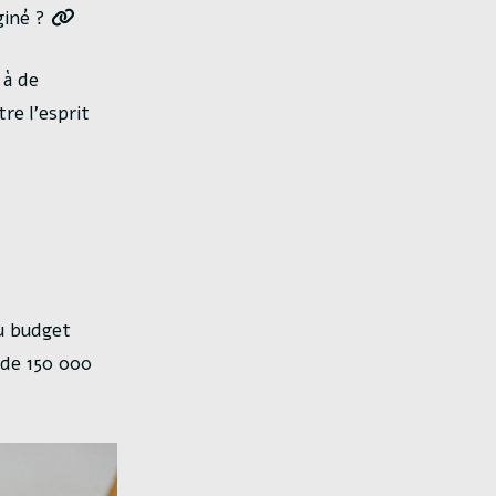
giné ?
 à de
re l’esprit
du budget
e de 150 000