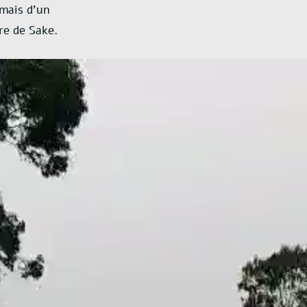
rmais d’un
re de Sake.