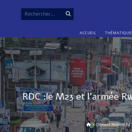
Rechercher…
ACCUEIL
THÉMATIQUE
RDC :le M23 et l’armée Rw
>
Clément Molin
>
Fil