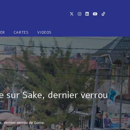
TER
CARTES
VIDEOS
e sur Sake, dernier verrou
e, dernier verrou de Goma.