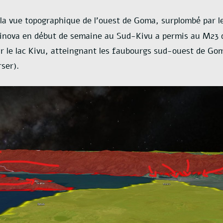
 la vue topographique de l’ouest de Goma, surplombé par 
Minova en début de semaine au Sud-Kivu a permis au M23
sur le lac Kivu, atteingnant les faubourgs sud-ouest de Go
rser).