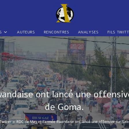
S
AUTEURS
RENCONTRES
ANALYSES
FILS TWIT
andaise ont lancé une offensiv
de Goma.
 Twitter
>
RDC :le M23 et l’armée Rwandaise ont lancé une offensive sur Sak